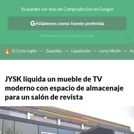
Ya puedes ver más de Compradiccion en Google
CHOLLOS TELEGRAM
OFERTAS EN MÓVILES
OFERTAS EN 
Añádenos como fuente preferida
Solo necesitas una cuenta de Google
×
HOY SE HABLA DE
El Corte Inglés
Zapatillas
Liquidación
Leroy Merlin
A
JYSK liquida un mueble de TV
moderno con espacio de almacenaje
para un salón de revista