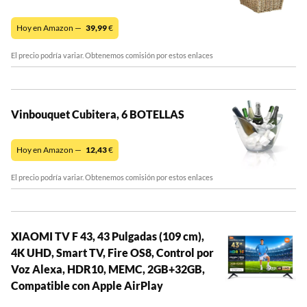
Hoy en Amazon —
39,99
€
El precio podría variar. Obtenemos comisión por estos enlaces
Vinbouquet Cubitera, 6 BOTELLAS
Hoy en Amazon —
12,43
€
El precio podría variar. Obtenemos comisión por estos enlaces
XIAOMI TV F 43, 43 Pulgadas (109 cm),
4K UHD, Smart TV, Fire OS8, Control por
Voz Alexa, HDR10, MEMC, 2GB+32GB,
Compatible con Apple AirPlay