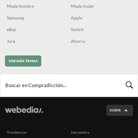
Moda hombre
Moda mujer
Samsung
Apple
eBay
Switch
Jura
Ahorro
VER MÁS TEMAS
BUSCA
SUBIR
Trendencias
Decoesfera