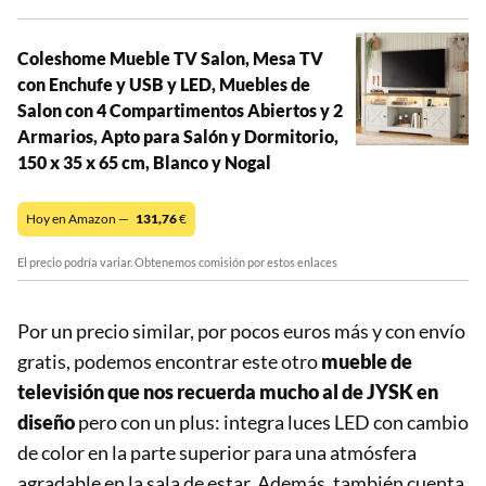
Coleshome Mueble TV Salon, Mesa TV
con Enchufe y USB y LED, Muebles de
Salon con 4 Compartimentos Abiertos y 2
Armarios, Apto para Salón y Dormitorio,
150 x 35 x 65 cm, Blanco y Nogal
Hoy en Amazon —
131,76
€
El precio podría variar. Obtenemos comisión por estos enlaces
Por un precio similar, por pocos euros más y con envío
gratis, podemos encontrar este otro
mueble de
televisión que nos recuerda mucho al de JYSK en
diseño
pero con un plus: integra luces LED con cambio
de color en la parte superior para una atmósfera
agradable en la sala de estar. Además, también cuenta