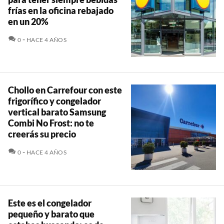
frías en la oficina rebajado
en un 20%
COMENTARIOS
0
HACE 4 AÑOS
Chollo en Carrefour con este
frigorífico y congelador
vertical barato Samsung
Combi No Frost: no te
creerás su precio
COMENTARIOS
0
HACE 4 AÑOS
Este es el congelador
pequeño y barato que