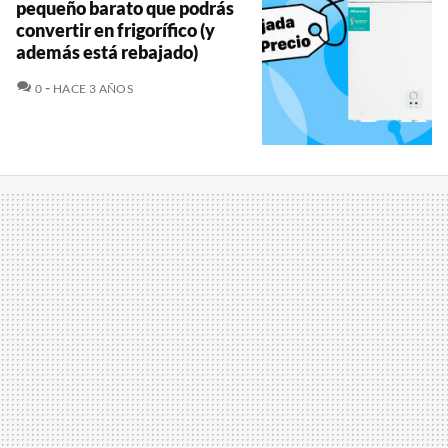
pequeño barato que podrás
convertir en frigorífico (y
además está rebajado)
COMENTARIOS
0
HACE 3 AÑOS