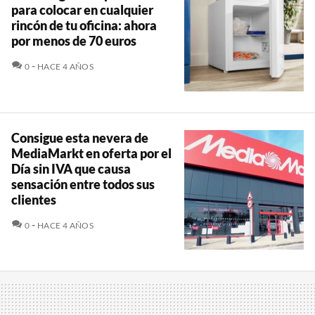
para colocar en cualquier
rincón de tu oficina: ahora
por menos de 70 euros
COMENTARIOS
0
HACE 4 AÑOS
Consigue esta nevera de
MediaMarkt en oferta por el
Día sin IVA que causa
sensación entre todos sus
clientes
COMENTARIOS
0
HACE 4 AÑOS