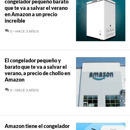
congelador pequeño barato
que te va a salvar el verano
en Amazon a un precio
increíble
COMENTARIOS
0
HACE 3 AÑOS
El congelador pequeño y
barato que te va a salvar el
verano, a precio de chollo en
Amazon
COMENTARIOS
0
HACE 3 AÑOS
Amazon tiene el congelador