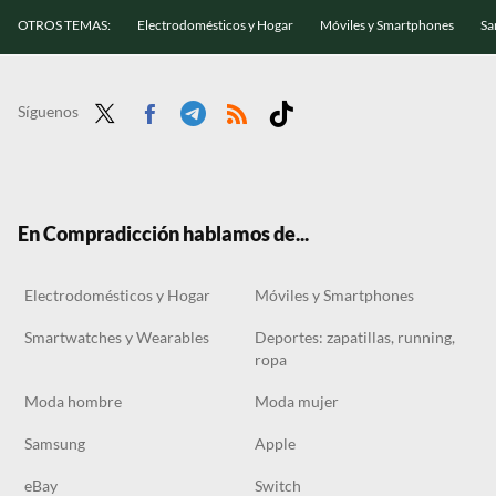
OTROS TEMAS:
Electrodomésticos y Hogar
Móviles y Smartphones
Sa
Síguenos
Twit
Face
Tele
RSS
Tikt
ter
boo
gra
ok
k
m
En Compradicción hablamos de...
Electrodomésticos y Hogar
Móviles y Smartphones
Smartwatches y Wearables
Deportes: zapatillas, running,
ropa
Moda hombre
Moda mujer
Samsung
Apple
eBay
Switch