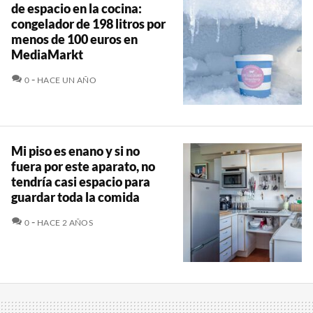
de espacio en la cocina:
congelador de 198 litros por
menos de 100 euros en
MediaMarkt
COMENTARIOS
0
HACE UN AÑO
Mi piso es enano y si no
fuera por este aparato, no
tendría casi espacio para
guardar toda la comida
COMENTARIOS
0
HACE 2 AÑOS