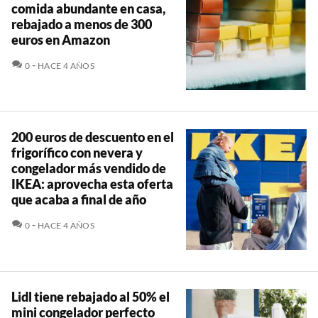
comida abundante en casa,
rebajado a menos de 300
euros en Amazon
COMENTARIOS
0
HACE 4 AÑOS
200 euros de descuento en el
frigorífico con nevera y
congelador más vendido de
IKEA: aprovecha esta oferta
que acaba a final de año
COMENTARIOS
0
HACE 4 AÑOS
Lidl tiene rebajado al 50% el
mini congelador perfecto