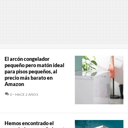
El arcón congelador
pequeño pero matón ideal
para pisos pequeños, al
precio más barato en
Amazon
COMENTARIOS
0
HACE 2 AÑOS
Hemos encontrado el