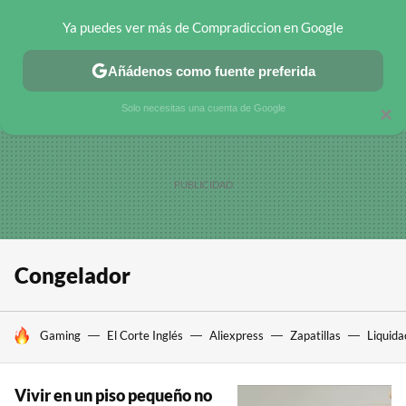
Ya puedes ver más de Compradiccion en Google
CHOLLOS TELEGRAM
OFERTAS EN MÓVILES
OFERTAS EN 
Añádenos como fuente preferida
Solo necesitas una cuenta de Google
×
Congelador
HOY SE HABLA DE
Gaming
El Corte Inglés
Aliexpress
Zapatillas
Liquida
Vivir en un piso pequeño no