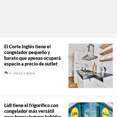
El Corte Inglés tiene el
congelador pequeño y
barato que apenas ocupará
espacio a precio de outlet
COMENTARIOS
0
HACE 4 AÑOS
Lidl tiene el frigorífico con
congelador más versátil
para tener siempre bebidas