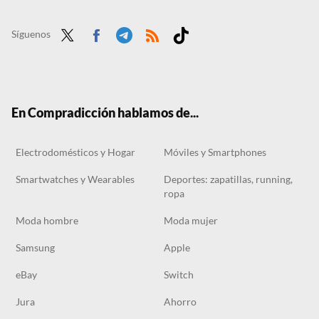
Síguenos
Twit
Face
Tele
RSS
Tikt
ter
boo
gra
ok
k
m
En Compradicción hablamos de...
Electrodomésticos y Hogar
Móviles y Smartphones
Smartwatches y Wearables
Deportes: zapatillas, running,
ropa
Moda hombre
Moda mujer
Samsung
Apple
eBay
Switch
Jura
Ahorro