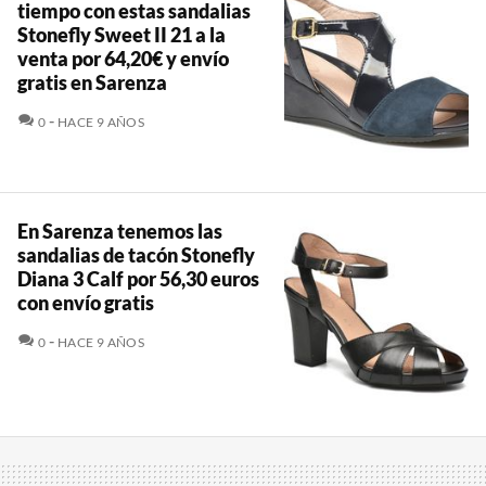
tiempo con estas sandalias
Stonefly Sweet II 21 a la
venta por 64,20€ y envío
gratis en Sarenza
COMENTARIOS
0
HACE 9 AÑOS
En Sarenza tenemos las
sandalias de tacón Stonefly
Diana 3 Calf por 56,30 euros
con envío gratis
COMENTARIOS
0
HACE 9 AÑOS