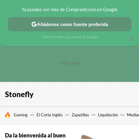
Ya puedes ver más de Compradiccion en Google
CHOLLOS TELEGRAM
OFERTAS EN MÓVILES
OFERTAS EN 
Añádenos como fuente preferida
Solo necesitas una cuenta de Google
×
Stonefly
HOY SE HABLA DE
Gaming
El Corte Inglés
Zapatillas
Liquidación
Media
Da la bienvenida al buen