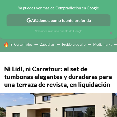
Ya puedes ver más de Compradiccion en Google
CHOLLOS TELEGRAM
OFERTAS EN MÓVILES
OFERTAS EN 
Añádenos como fuente preferida
Solo necesitas una cuenta de Google
×
HOY SE HABLA DE
El Corte Inglés
Zapatillas
Freidora de aire
Mediamarkt
Ni Lidl, ni Carrefour: el set de
tumbonas elegantes y duraderas para
una terraza de revista, en liquidación