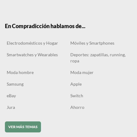
Twit
Face
Tele
RSS
Tikt
ter
boo
gra
ok
k
m
En Compradicción hablamos de...
Electrodomésticos y Hogar
Móviles y Smartphones
Smartwatches y Wearables
Deportes: zapatillas, running,
ropa
Moda hombre
Moda mujer
Samsung
Apple
eBay
Switch
Jura
Ahorro
VER MÁS TEMAS