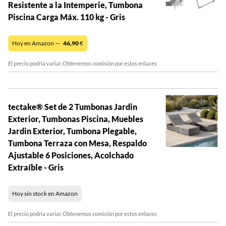
Resistente a la Intemperie, Tumbona
Piscina Carga Máx. 110 kg - Gris
Hoy en Amazon —
46,90
€
El precio podría variar. Obtenemos comisión por estos enlaces
tectake® Set de 2 Tumbonas Jardin
Exterior, Tumbonas Piscina, Muebles
Jardin Exterior, Tumbona Plegable,
Tumbona Terraza con Mesa, Respaldo
Ajustable 6 Posiciones, Acolchado
Extraíble - Gris
Hoy sin stock en Amazon
El precio podría variar. Obtenemos comisión por estos enlaces