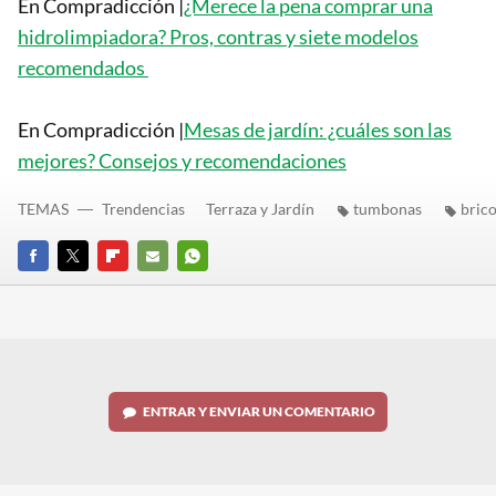
En Compradicción |
¿Merece la pena comprar una
hidrolimpiadora? Pros, contras y siete modelos
recomendados
En Compradicción |
Mesas de jardín: ¿cuáles son las
mejores? Consejos y recomendaciones
TEMAS
Trendencias
Terraza y Jardín
tumbonas
bric
FACEBOOK
TWITTER
FLIPBOARD
E-
WHATSAPP
MAIL
ENTRAR Y ENVIAR UN COMENTARIO