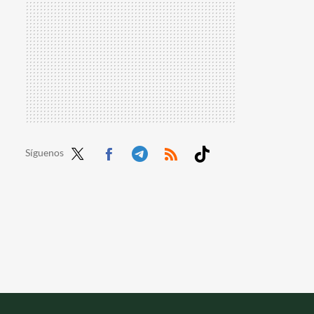
Síguenos
Twit
Face
Tele
RSS
Tikt
ter
boo
gra
ok
k
m