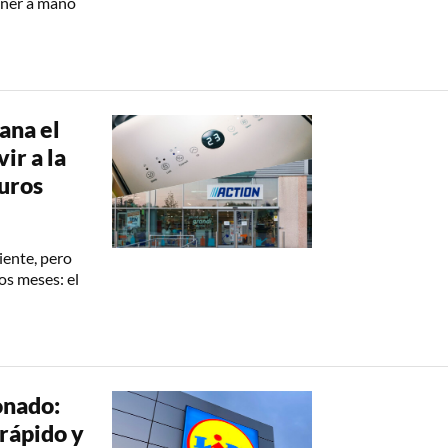
ener a mano
ana el
ir a la
euros
iente, pero
os meses: el
onado:
 rápido y