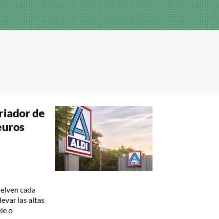
friador de
euros
uelven cada
evar las altas
le o