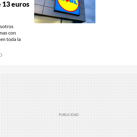
 13 euros
osotros
mas con
en toda la
O