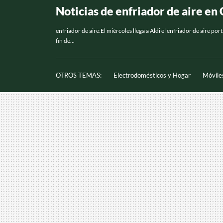
Noticias de enfriador de aire e
enfriador de aire:El miércoles llega a Aldi el enfriador de aire 
fin de...
OTROS TEMAS:
Electrodomésticos y Hogar
Móvile