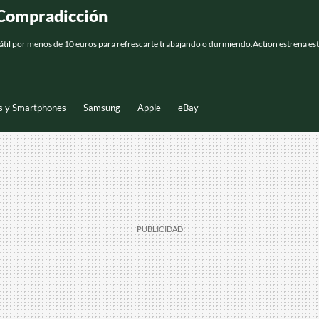
n Compradicción
portátil por menos de 10 euros para refrescarte trabajando o durmiendo.Action estrena es
s y Smartphones
Samsung
Apple
eBay