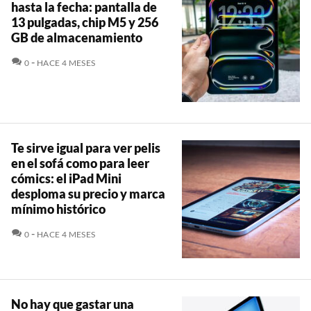
hasta la fecha: pantalla de
13 pulgadas, chip M5 y 256
GB de almacenamiento
COMENTARIOS
0
HACE 4 MESES
Te sirve igual para ver pelis
en el sofá como para leer
cómics: el iPad Mini
desploma su precio y marca
mínimo histórico
COMENTARIOS
0
HACE 4 MESES
No hay que gastar una