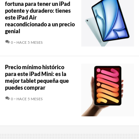
fortuna para tener un iPad
potente y duradero: tienes
este iPad Air
reacondicionado a un precio
genial
COMENTARIOS
0
HACE 5 MESES
Precio mínimo histórico
para este iPad Mini: es la
mejor tablet pequeña que
puedes comprar
COMENTARIOS
0
HACE 5 MESES