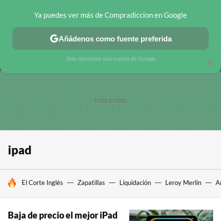
Ya puedes ver más de Compradiccion en Google
MENÚ
NUEVO
Añádenos como fuente preferida
CHOLLOS TELEGRAM
OFERTAS EN MÓVILES
OFERTAS EN 
Solo necesitas una cuenta de Google
×
ipad
HOY SE HABLA DE
El Corte Inglés
Zapatillas
Liquidación
Leroy Merlin
A
Baja de precio el mejor iPad