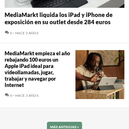
MediaMarkt liquida los iPad y iPhone de
exposición en su outlet desde 284 euros
COMENTARIOS
0
HACE 3 AÑOS
MediaMarkt empieza el año
rebajando 100 euros un
Apple iPad ideal para
videollamadas, jugar,
trabajar y navegar por
Internet
COMENTARIOS
0
HACE 3 AÑOS
MÁS ANTIGUAS
»