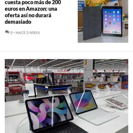
cuesta poco más de 200
euros en Amazon: una
oferta así no durará
demasiado
COMENTARIOS
0
HACE 3 AÑOS