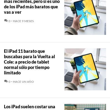
más recientes, pero si es uno
de los iPad más baratos que
vas a ver
COMENTARIOS
0
HACE 9 MESES
El iPad 11 barato que
buscabas para la Vuelta al
Cole: a precio de tablet
normal sólo por tiempo
limitado
COMENTARIOS
0
HACE UN AÑO
Los iPad suelen costar una