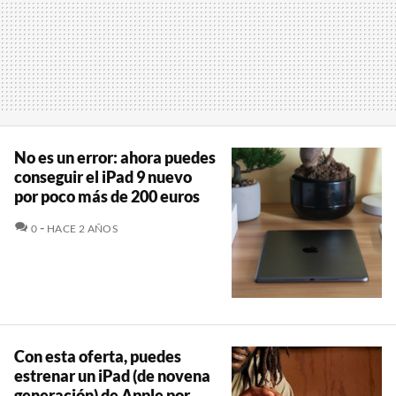
No es un error: ahora puedes
conseguir el iPad 9 nuevo
por poco más de 200 euros
COMENTARIOS
0
HACE 2 AÑOS
Con esta oferta, puedes
estrenar un iPad (de novena
generación) de Apple por