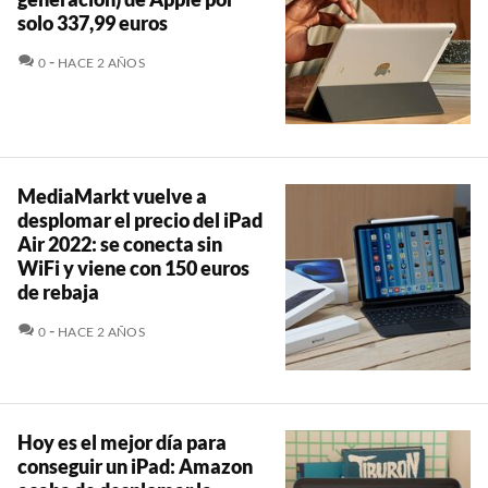
solo 337,99 euros
COMENTARIOS
0
HACE 2 AÑOS
MediaMarkt vuelve a
desplomar el precio del iPad
Air 2022: se conecta sin
WiFi y viene con 150 euros
de rebaja
COMENTARIOS
0
HACE 2 AÑOS
Hoy es el mejor día para
conseguir un iPad: Amazon