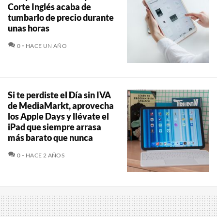
Corte Inglés acaba de
tumbarlo de precio durante
unas horas
COMENTARIOS
0
HACE UN AÑO
Si te perdiste el Día sin IVA
de MediaMarkt, aprovecha
los Apple Days y llévate el
iPad que siempre arrasa
más barato que nunca
COMENTARIOS
0
HACE 2 AÑOS