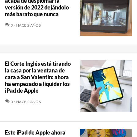
acaba de desplomar la
versión de 2022 dejándolo
más barato que nunca
COMENTARIOS
0
HACE 2 AÑOS
El Corte Inglés está tirando
la casa por la ventana de
cara a San Valentín: ahora
ha empezado a liquidar los
iPad de Apple
COMENTARIOS
0
HACE 2 AÑOS
Este iPad de Apple ahora