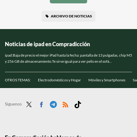
ARCHIVO DE NOTICIAS
Noticias de ipad en Compradicción
ipad:Baja de precio el mejor iPad hasta la fecha: pantalla de 13 pulgadas, chip M5
y 256 GB de almacenamiento.Te sirve igual para ver pelis en el sofá...
OTROS TEMAS:
Electrodomésticos y Hogar
Móviles y Smartphones
Sa
Síguenos
Twit
Face
Tele
RSS
Tikt
ter
boo
gra
ok
k
m