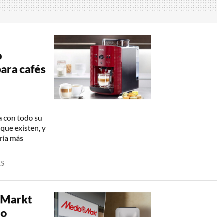
o
para cafés
a con todo su
que existen, y
ería más
ES
aMarkt
lo