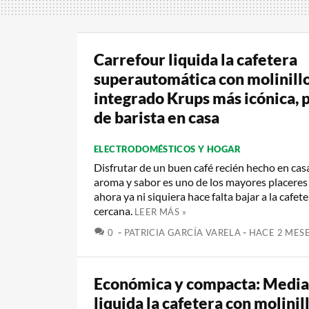
Carrefour liquida la cafetera
superautomática con molinill
integrado Krups más icónica, 
de barista en casa
ELECTRODOMÉSTICOS Y HOGAR
Disfrutar de un buen café recién hecho en cas
aroma y sabor es uno de los mayores placeres 
ahora ya ni siquiera hace falta bajar a la cafet
cercana.
LEER MÁS »
COMENTARIOS
0
PATRICIA GARCÍA VARELA
HACE 2 MES
Económica y compacta: Medi
liquida la cafetera con molinil