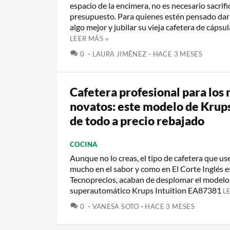
espacio de la encimera, no es necesario sacrific
presupuesto. Para quienes estén pensado dar e
algo mejor y jubilar su vieja cafetera de cápsula
LEER MÁS »
COMENTARIOS
0
LAURA JIMÉNEZ
HACE 3 MESES
Cafetera profesional para los
novatos: este modelo de Krups
de todo a precio rebajado
COCINA
Aunque no lo creas, el tipo de cafetera que us
mucho en el sabor y como en El Corte Inglés e
Tecnoprecios, acaban de desplomar el modelo
superautomático Krups Intuition EA87381
L
COMENTARIOS
0
VANESA SOTO
HACE 3 MESES