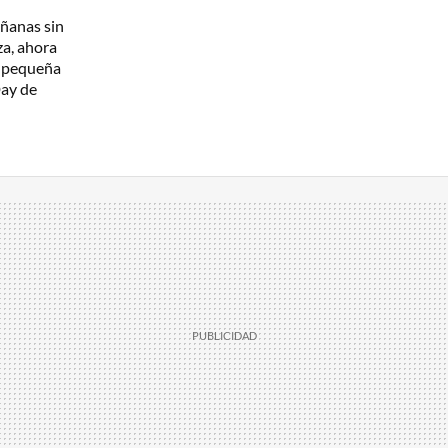
añanas sin
za, ahora
a pequeña
Day de