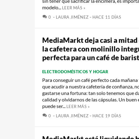
sin tener que sacrificar la encimera, es import
modelo...
LEER MÁS »
COMENTARIOS
0
LAURA JIMÉNEZ
HACE 11 DÍAS
MediaMarkt deja casi a mitad 
la cafetera con molinillo inte
perfecta para un café de baris
ELECTRODOMÉSTICOS Y HOGAR
Para conseguir un café perfecto cada mañana 
que acudir a nuestra cafetería de confianza, n
gastarse una fortuna: tan solo tenemos que da
calidad y olvidarnos de las cápsulas. Un buen
puede ser...
LEER MÁS »
COMENTARIOS
0
LAURA JIMÉNEZ
HACE 19 DÍAS
MediaMarkt está liquidando h