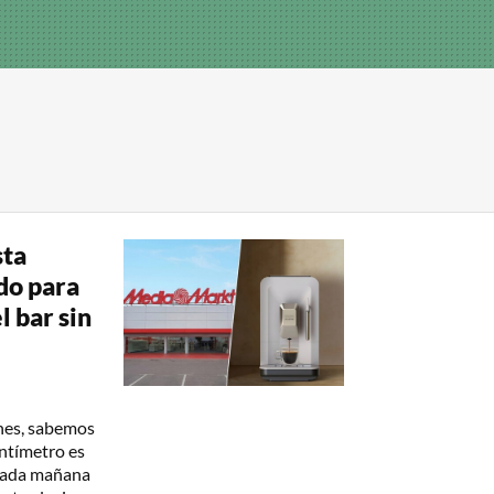
sta
do para
l bar sin
nes, sabemos
entímetro es
 cada mañana