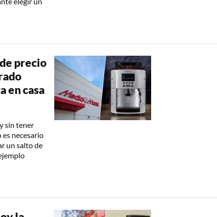
ante elegir un
de precio
grado
ta en casa
y sin tener
o es necesario
r un salto de
 ejemplo
oy la