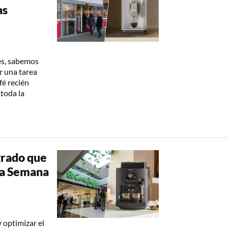
as
es, sabemos
r una tarea
fé recién
toda la
grado que
la Semana
y optimizar el