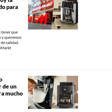
do para
n tener que
za y queremos
 de calidad,
iaMarkt
o
r de un
ora mucho