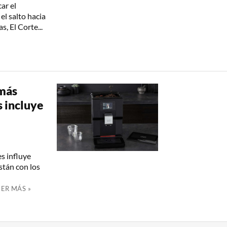
ar el
l salto hacia
s, El Corte...
 más
 incluye
es influye
stán con los
EER MÁS »