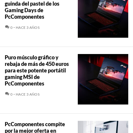
guinda del pastel de los
Gaming Days de
PcComponentes
COMENTARIOS
0
HACE 3 AÑOS
Puro músculo gráfico y
rebaja de más de 450 euros
para este potente portátil
gaming MSI de
PcComponentes
COMENTARIOS
0
HACE 3 AÑOS
PcComponentes compite
por la mejor oferta en