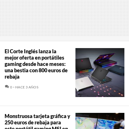
El Corte Inglés lanza la
mejor oferta en portátiles
gaming desde hace meses:
una bestia con 800 euros de
rebaja
COMENTARIOS
0
HACE 3 AÑOS
Monstruosa tarjeta gráfica y
250 euros de rebaja para
este portátil gaming MSI en