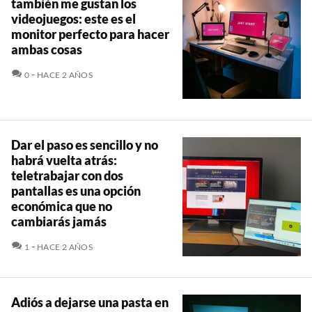
también me gustan los
videojuegos: este es el
monitor perfecto para hacer
ambas cosas
COMENTARIOS
0
HACE 2 AÑOS
Dar el paso es sencillo y no
habrá vuelta atrás:
teletrabajar con dos
pantallas es una opción
económica que no
cambiarás jamás
COMENTARIOS
1
HACE 2 AÑOS
Adiós a dejarse una pasta en