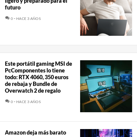
ligero y preparado para el
futuro
COMENTARIOS
0
HACE 3 AÑOS
Este portátil gaming MSI de
PcComponentes lo tiene
todo: RTX 4060, 350 euros
de rebaja y Bundle de
Overwatch 2 de regalo
COMENTARIOS
0
HACE 3 AÑOS
Amazon deja más barato