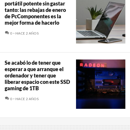
portátil potente sin gastar
tanto: las rebajas de enero
de PcComponentes es la
mejor forma de hacerlo
COMENTARIOS
0
HACE 2 AÑOS
Se acabó lo de tener que
esperar a que arranque el
ordenador y tener que
liberar espacio con este SSD
gaming de 1TB
COMENTARIOS
0
HACE 2 AÑOS