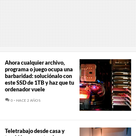
Ahora cualquier archivo,
programa o juego ocupa una
barbaridad: soluciónalo con
este SSD de 1TB y haz que tu
ordenador vuele
COMENTARIOS
0
HACE 2 AÑOS
Teletrabajo desde casa y