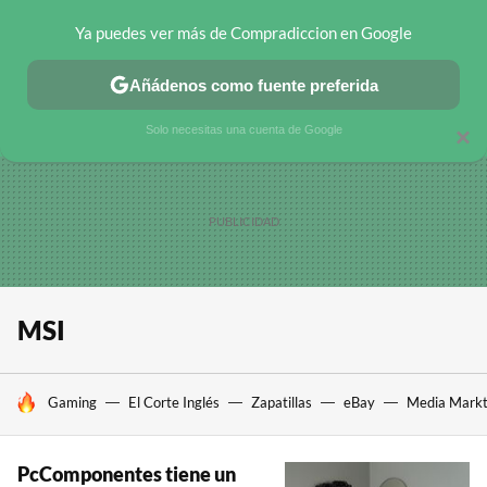
Ya puedes ver más de Compradiccion en Google
CHOLLOS TELEGRAM
OFERTAS EN MÓVILES
OFERTAS EN 
Añádenos como fuente preferida
Solo necesitas una cuenta de Google
×
MSI
HOY SE HABLA DE
Gaming
El Corte Inglés
Zapatillas
eBay
Media Mark
PcComponentes tiene un