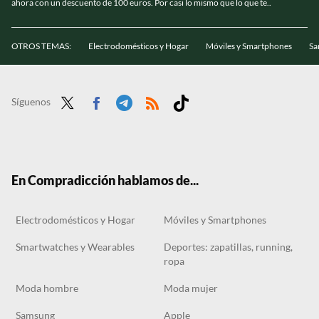
ahora con un descuento de 100 euros. Por casi lo mismo que lo que te..
OTROS TEMAS:
Electrodomésticos y Hogar
Móviles y Smartphones
Sa
Síguenos
Twit
Face
Tele
RSS
Tikt
ter
boo
gra
ok
k
m
En Compradicción hablamos de...
Electrodomésticos y Hogar
Móviles y Smartphones
Smartwatches y Wearables
Deportes: zapatillas, running,
ropa
Moda hombre
Moda mujer
Samsung
Apple