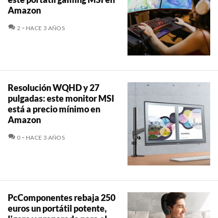
Amazon
COMENTARIOS
2
HACE 3 AÑOS
Resolución WQHD y 27
pulgadas: este monitor MSI
está a precio mínimo en
Amazon
COMENTARIOS
0
HACE 3 AÑOS
PcComponentes rebaja 250
euros un portátil potente,