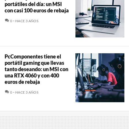
portátiles del día: un MSI
con casi 100 euros de rebaja
COMENTARIOS
0
HACE 3 AÑOS
PcComponentes tiene el
portátil gaming que llevas
tanto deseando: un MSI con
una RTX 4060 y con 400
euros de rebaja
COMENTARIOS
0
HACE 3 AÑOS