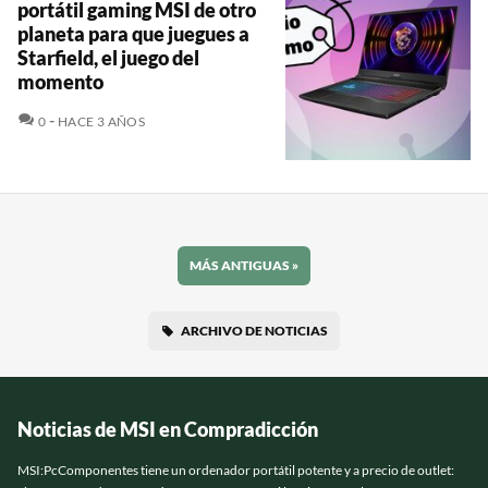
portátil gaming MSI de otro
planeta para que juegues a
Starfield, el juego del
momento
COMENTARIOS
0
HACE 3 AÑOS
MÁS ANTIGUAS
»
ARCHIVO DE NOTICIAS
Noticias de MSI en Compradicción
MSI:PcComponentes tiene un ordenador portátil potente y a precio de outlet: