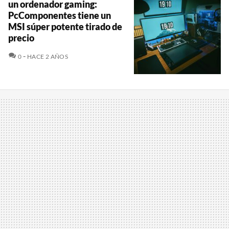
un ordenador gaming:
PcComponentes tiene un
MSI súper potente tirado de
precio
COMENTARIOS
0
HACE 2 AÑOS