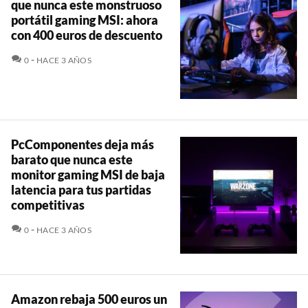
que nunca este monstruoso
portátil gaming MSI: ahora
con 400 euros de descuento
COMENTARIOS
0
HACE 3 AÑOS
PcComponentes deja más
barato que nunca este
monitor gaming MSI de baja
latencia para tus partidas
competitivas
COMENTARIOS
0
HACE 3 AÑOS
Amazon rebaja 500 euros un