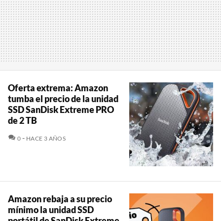
Oferta extrema: Amazon
tumba el precio de la unidad
SSD SanDisk Extreme PRO
de 2 TB
COMENTARIOS
0
HACE 3 AÑOS
Amazon rebaja a su precio
mínimo la unidad SSD
portátil de SanDisk Extreme