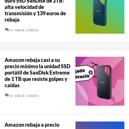
duro SSD SanDisk de 2TB:
alta velocidad de
transmisión y 139 euros de
rebaja
COMENTARIOS
0
HACE 3 AÑOS
Amazon rebaja casi a su
precio mínimo la unidad SSD
portátil de SanDisk Extreme
de 1 TB que resiste golpes y
caídas
COMENTARIOS
0
HACE 3 AÑOS
Amazon rebaja a precio