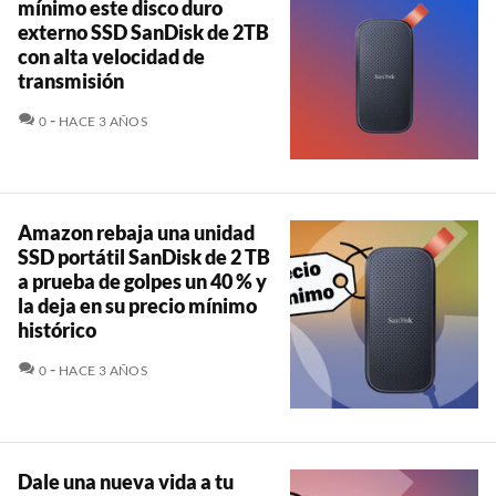
mínimo este disco duro
externo SSD SanDisk de 2TB
con alta velocidad de
transmisión
COMENTARIOS
0
HACE 3 AÑOS
Amazon rebaja una unidad
SSD portátil SanDisk de 2 TB
a prueba de golpes un 40 % y
la deja en su precio mínimo
histórico
COMENTARIOS
0
HACE 3 AÑOS
Dale una nueva vida a tu