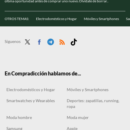
última oportunidad antes de comprar uno nuevo.Olvídate de borrar..
OTROS TEMAS:
Electrodomésticos y Hogar
Móviles y Smartphones
Sa
Síguenos
Twit
Face
Tele
RSS
Tikt
ter
boo
gra
ok
k
m
En Compradicción hablamos de...
Electrodomésticos y Hogar
Móviles y Smartphones
Smartwatches y Wearables
Deportes: zapatillas, running,
ropa
Moda hombre
Moda mujer
Samsung
Apple