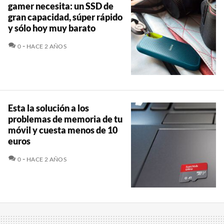
gamer necesita: un SSD de
gran capacidad, súper rápido
y sólo hoy muy barato
COMENTARIOS
0
HACE 2 AÑOS
Esta la solución a los
problemas de memoria de tu
móvil y cuesta menos de 10
euros
COMENTARIOS
0
HACE 2 AÑOS