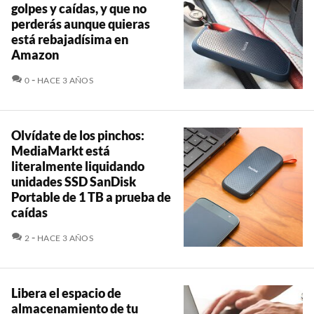
golpes y caídas, y que no
perderás aunque quieras
está rebajadísima en
Amazon
COMENTARIOS
0
HACE 3 AÑOS
Olvídate de los pinchos:
MediaMarkt está
literalmente liquidando
unidades SSD SanDisk
Portable de 1 TB a prueba de
caídas
COMENTARIOS
2
HACE 3 AÑOS
Libera el espacio de
almacenamiento de tu