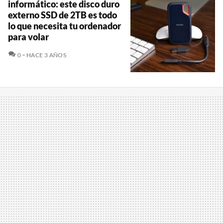
informático: este disco duro
externo SSD de 2TB es todo
lo que necesita tu ordenador
para volar
COMENTARIOS
0
HACE 3 AÑOS