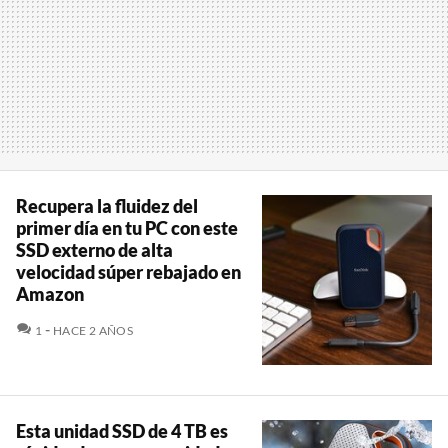
Recupera la fluidez del
primer día en tu PC con este
SSD externo de alta
velocidad súper rebajado en
Amazon
COMENTARIOS
1
HACE 2 AÑOS
Esta unidad SSD de 4 TB es