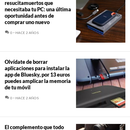
resucitamuertos que
necesitaba tu PC: una última
oportunidad antes de
comprar uno nuevo
COMENTARIOS
0
HACE 2 AÑOS
Olvídate de borrar
aplicaciones para instalar la
app de Bluesky, por 13 euros
puedes amplicar la memoria
de tu móvil
COMENTARIOS
0
HACE 2 AÑOS
El complemento que todo