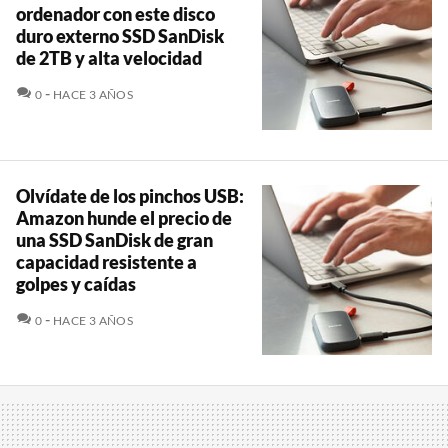
ordenador con este disco
duro externo SSD SanDisk
de 2TB y alta velocidad
COMENTARIOS
0
HACE 3 AÑOS
Olvídate de los pinchos USB:
Amazon hunde el precio de
una SSD SanDisk de gran
capacidad resistente a
golpes y caídas
COMENTARIOS
0
HACE 3 AÑOS