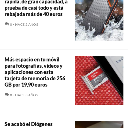
rápida, de gran capacidad, a
prueba de casi todo y está
rebajada más de 40 euros
COMENTARIOS
0
HACE 2 AÑOS
Más espacio en tu móvil
para fotografías, vídeos y
aplicaciones con esta
tarjeta de memoria de 256
GB por 19,90 euros
COMENTARIOS
0
HACE 3 AÑOS
Se acabó el Diógenes