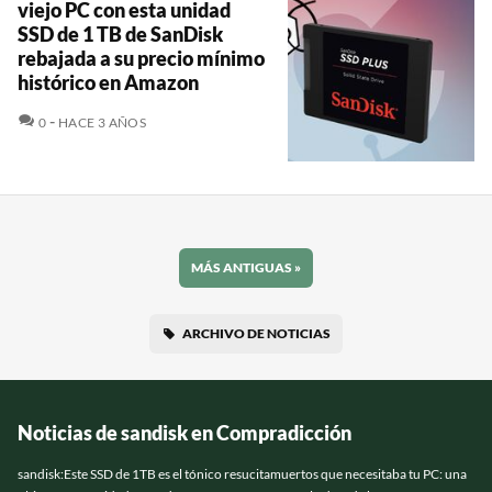
viejo PC con esta unidad
SSD de 1 TB de SanDisk
rebajada a su precio mínimo
histórico en Amazon
COMENTARIOS
0
HACE 3 AÑOS
MÁS ANTIGUAS
»
ARCHIVO DE NOTICIAS
Noticias de sandisk en Compradicción
sandisk:Este SSD de 1TB es el tónico resucitamuertos que necesitaba tu PC: una