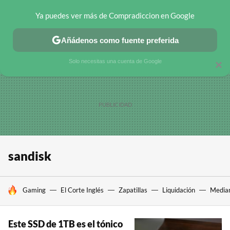
Ya puedes ver más de Compradiccion en Google
CHOLLOS TELEGRAM
OFERTAS EN MÓVILES
OFERTAS EN 
Añádenos como fuente preferida
Solo necesitas una cuenta de Google
×
sandisk
HOY SE HABLA DE
Gaming
El Corte Inglés
Zapatillas
Liquidación
Media
Este SSD de 1TB es el tónico