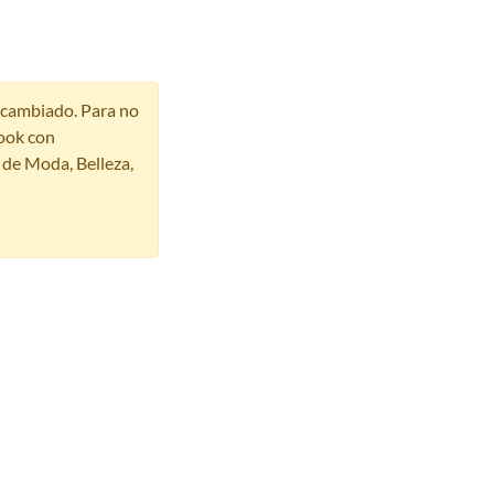
r cambiado. Para no
ook con
s de Moda, Belleza,