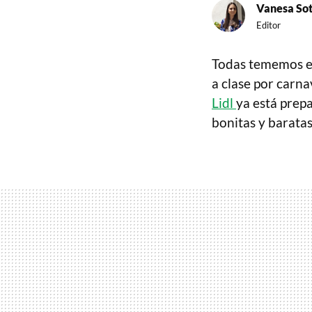
Vanesa So
Editor
Todas tememos es
a clase por carna
Lidl
ya está prep
bonitas y barata