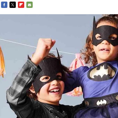
FACEBOOK
TWITTER
FLIPBOARD
E-
MAIL