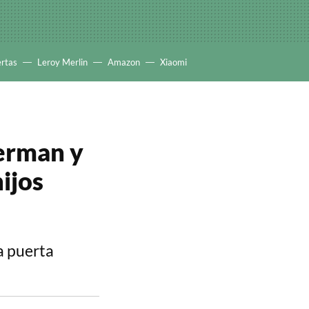
ertas
Leroy Merlin
Amazon
Xiaomi
perman y
ijos
a puerta