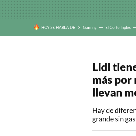
HOY SE HABLA DE
Gaming
El Corte Inglés
Lidl tien
más por 
llevan m
Hay de diferen
grande sin ga