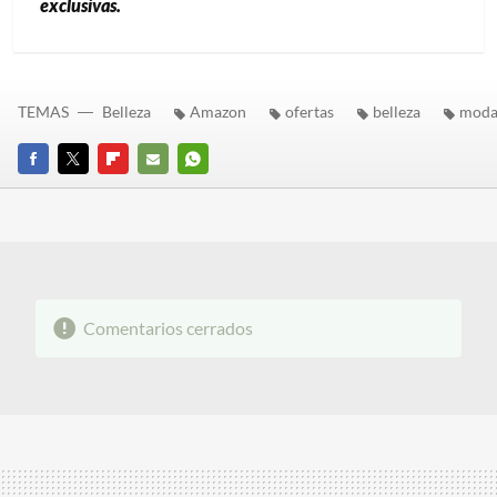
exclusivas.
TEMAS
Belleza
Amazon
ofertas
belleza
mod
FACEBOOK
TWITTER
FLIPBOARD
E-
WHATSAPP
MAIL
Comentarios cerrados