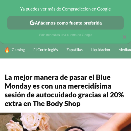
Ya puedes ver más de Compradiccion en Google
CHOLLOS TELEGRAM
OFERTAS EN MÓVILES
OFERTAS EN 
Añádenos como fuente preferida
Solo necesitas una cuenta de Google
×
HOY SE HABLA DE
Gaming
El Corte Inglés
Zapatillas
Liquidación
Mediam
La mejor manera de pasar el Blue
Monday es con una merecidísima
sesión de autocuidado gracias al 20%
extra en The Body Shop