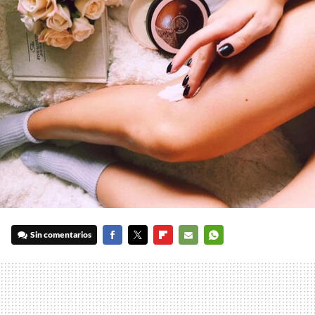
Sin comentarios
FACEBOOK
TWITTER
FLIPBOARD
E-
WHATSAPP
MAIL