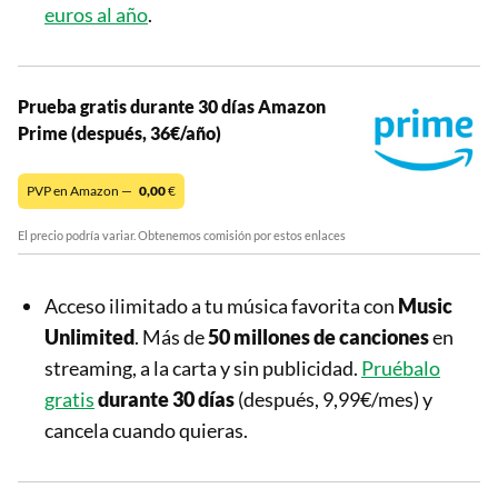
euros al año
.
Prueba gratis durante 30 días Amazon
Prime (después, 36€/año)
PVP en Amazon —
0,00
€
El precio podría variar. Obtenemos comisión por estos enlaces
Acceso ilimitado a tu música favorita con
Music
Unlimited
. Más de
50 millones de canciones
en
streaming, a la carta y sin publicidad.
Pruébalo
gratis
durante 30 días
(después, 9,99€/mes) y
cancela cuando quieras.