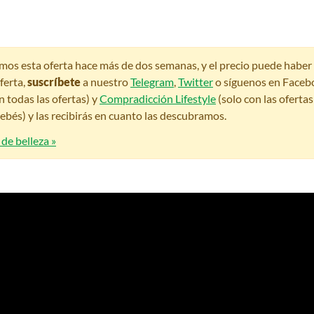
amos esta oferta hace más de dos semanas, y el precio puede habe
ferta,
suscríbete
a nuestro
Telegram
,
Twitter
o síguenos en Faceb
n todas las ofertas) y
Compradicción Lifestyle
(solo con las oferta
bés) y las recibirás en cuanto las descubramos.
 de belleza »