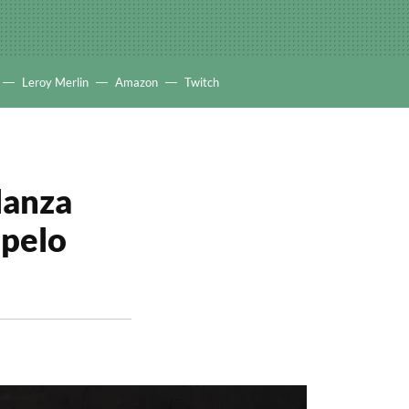
Leroy Merlin
Amazon
Twitch
lanza
 pelo