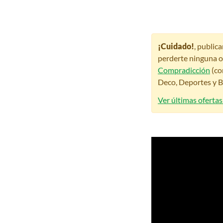
¡Cuidado!
, public
perderte ninguna o
Compradicción
(co
Deco, Deportes y Be
Ver últimas ofertas