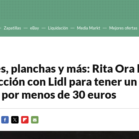
Zapatillas
eBay
Liquidación
Media Markt
Mejores ofertas
s, planchas y más: Rita Ora 
cción con Lidl para tener un
 por menos de 30 euros
FACEBOOK
TWITTER
FLIPBOARD
E-
MAIL