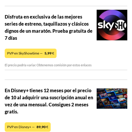
Disfruta en exclusiva de las mejores
series de estreno, taquillazos y clásicos
dignos de un maratón. Prueba gratuita de
7 días
PVP en SkyShowtime —
5,99
€
El precio podría variar. Obtenemos comisión por estos enlaces
En Disney+ tienes 12 meses por el precio
de 10 al adquirir una suscripción anual en
vez de una mensual. Consigues 2 meses
gratis.
PVP en Disney+ —
89,90
€