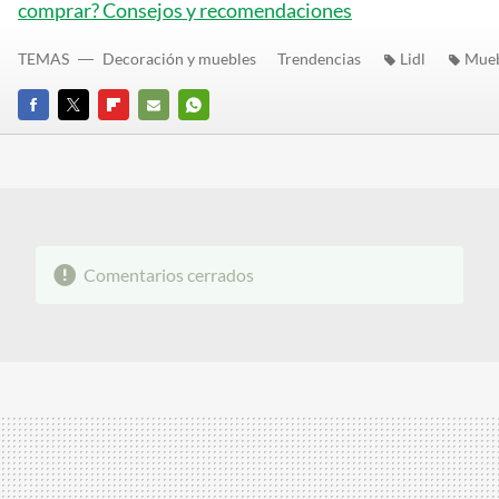
comprar? Consejos y recomendaciones
TEMAS
Decoración y muebles
Trendencias
Lidl
Mue
FACEBOOK
TWITTER
FLIPBOARD
E-
WHATSAPP
MAIL
Comentarios cerrados