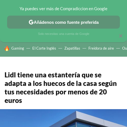
Ya puedes ver más de Compradiccion en Google
CHOLLOS TELEGRAM
OFERTAS EN MÓVILES
OFERTAS EN 
Añádenos como fuente preferida
Solo necesitas una cuenta de Google
×
HOY SE HABLA DE
Gaming
El Corte Inglés
Zapatillas
Freidora de aire
Ou
Lidl tiene una estantería que se
adapta a los huecos de la casa según
tus necesidades por menos de 20
euros