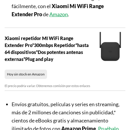
fácilmente, con el
Xiaomi Mi WiFi Range
Extender Pro
de
Amazon
.
Xiaomi repetidor MI WiFi Range
Extender Pro*300mbps Repetidor*hasta
64 dispositivos*Dos potentes antenas
externas*Plug and play
Hoy sin stock en Amazon
El precio podría variar. Obtenemos comisión por estos enlaces
Envíos gratuitos, películas y series en streaming,
más de 2 millones de canciones sin publicidad,*
cientos de eBooks gratis y almacenamiento
ilimitado de fotos con
Amazon Prime
.
Pruébalo