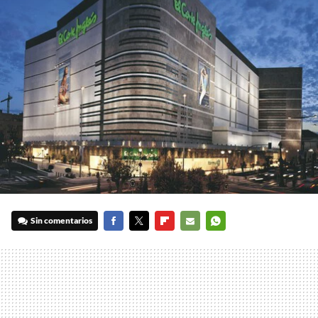
Sin comentarios
FACEBOOK
TWITTER
FLIPBOARD
E-
WHATSAPP
MAIL