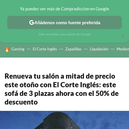
Ya puedes ver más de Compradiccion en Google
CHOLLOS TELEGRAM
OFERTAS EN MÓVILES
OFERTAS EN 
Añádenos como fuente preferida
Solo necesitas una cuenta de Google
×
HOY SE HABLA DE
Gaming
El Corte Inglés
Zapatillas
Liquidación
Mediam
Renueva tu salón a mitad de precio
este otoño con El Corte Inglés: este
sofá de 3 plazas ahora con el 50% de
descuento