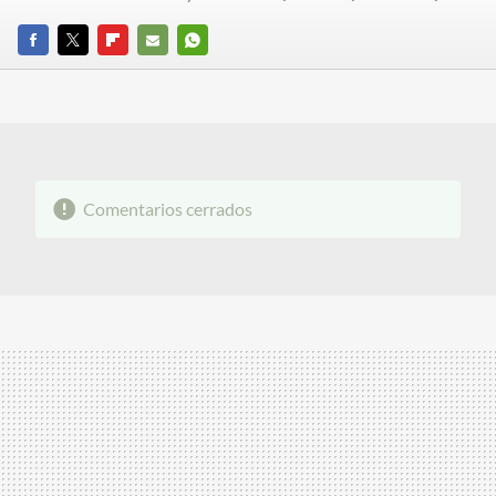
FACEBOOK
TWITTER
FLIPBOARD
E-
WHATSAPP
MAIL
Comentarios cerrados