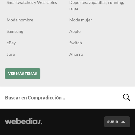
Smartwatches y Wearables
Deportes: zapatillas, running,
ropa
Moda hombre
Moda mujer
Samsung
Apple
eBay
Switch
Jura
Ahorro
VER MÁS TEMAS
BUSCA
SUBIR