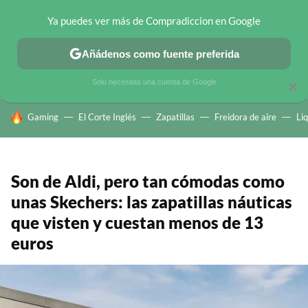
Ya puedes ver más de Compradiccion en Google
CHOLLOS TELEGRAM
OFERTAS EN MÓVILES
OFERTAS EN 
Añádenos como fuente preferida
Solo necesitas una cuenta de Google
×
HOY SE HABLA DE
Gaming
El Corte Inglés
Zapatillas
Freidora de aire
Li
Son de Aldi, pero tan cómodas como
unas Skechers: las zapatillas náuticas
que visten y cuestan menos de 13
euros