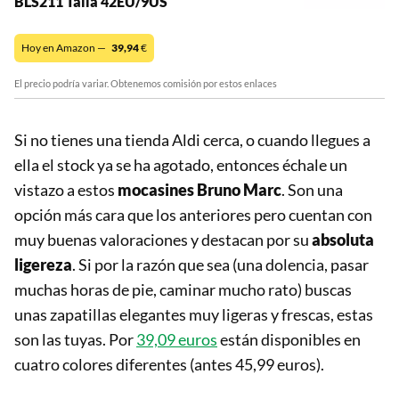
BLS211 Talla 42EU/9US
Hoy en Amazon —
39,94
€
El precio podría variar. Obtenemos comisión por estos enlaces
Si no tienes una tienda Aldi cerca, o cuando llegues a
ella el stock ya se ha agotado, entonces échale un
vistazo a estos
mocasines Bruno Marc
. Son una
opción más cara que los anteriores pero cuentan con
muy buenas valoraciones y destacan por su
absoluta
ligereza
. Si por la razón que sea (una dolencia, pasar
muchas horas de pie, caminar mucho rato) buscas
unas zapatillas elegantes muy ligeras y frescas, estas
son las tuyas. Por
39,09 euros
están disponibles en
cuatro colores diferentes (antes 45,99 euros).