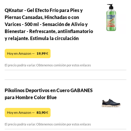
QKnatur - Gel Efecto Frío para Pies y
Piernas Cansadas, Hinchadas o con
Varices - 500 ml - Sensación de Alivio y
Bienestar - Refrescante, antiinflamatorio
y relajante. Estimula la circulación
Hoy en Amazon —
19,99
€
El precio podría variar. Obtenemos comisión por estos enlaces
Pikolinos Deportivos en Cuero GABANES
para Hombre Color Blue
Hoy en Amazon —
83,90
€
El precio podría variar. Obtenemos comisión por estos enlaces