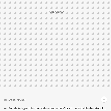
RELACIONADO
Son de Aldi, pero tan cómodas como unas Vibram: las zapatillas barefoot ligeras que cuestan menos de 15 euros