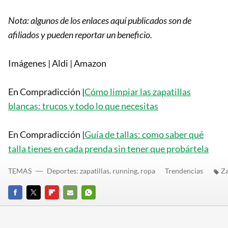
Nota: algunos de los enlaces aquí publicados son de
afiliados y pueden reportar un beneficio.
Imágenes | Aldi | Amazon
En Compradicción |
Cómo limpiar las zapatillas
blancas: trucos y todo lo que necesitas
En Compradicción |
Guía de tallas: como saber qué
talla tienes en cada prenda sin tener que probártela
TEMAS
Deportes: zapatillas, running, ropa
Trendencias
Za
FACEBOOK
TWITTER
FLIPBOARD
E-
WHATSAPP
MAIL