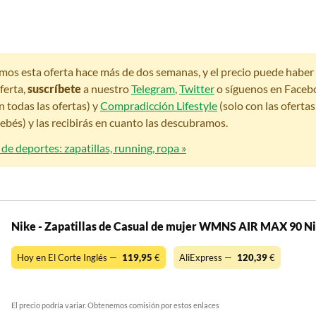
amos esta oferta hace más de dos semanas, y el precio puede habe
ferta,
suscríbete
a nuestro
Telegram
,
Twitter
o síguenos en Faceb
n todas las ofertas) y
Compradicción Lifestyle
(solo con las oferta
bés) y las recibirás en cuanto las descubramos.
 de deportes: zapatillas, running, ropa »
Nike - Zapatillas de Casual de mujer WMNS AIR MAX 90 Ni
Hoy en El Corte Inglés —
119,95
€
AliExpress —
120,39
€
El precio podría variar. Obtenemos comisión por estos enlaces