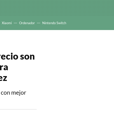
Xiaomi
Ordenador
Nintendo Switch
recio son
ara
ez
 con mejor