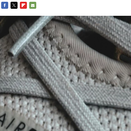
FACEBOOK
TWITTER
FLIPBOARD
E-
MAIL