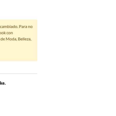
r cambiado. Para no
ook con
s de Moda, Belleza,
ke.