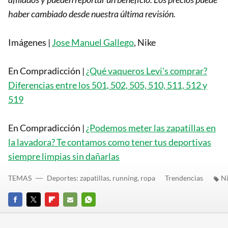
haber cambiado desde nuestra última revisión.
Imágenes |
Jose Manuel Gallego
, Nike
En Compradicción |
¿Qué vaqueros Levi's comprar?
Diferencias entre los 501, 502, 505, 510, 511, 512 y
519
En Compradicción |
¿Podemos meter las zapatillas en
la lavadora? Te contamos como tener tus deportivas
siempre limpias sin dañarlas
TEMAS
Deportes: zapatillas, running, ropa
Trendencias
N
FACEBOOK
TWITTER
FLIPBOARD
E-
WHATSAPP
MAIL