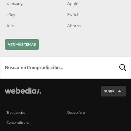
Samsung
Apple
eBay
Switch
Jura
Ahorro
VER MÁS TEMAS
BUSCA
SUBIR
Trendencias
Decoesfera
Compradiccion