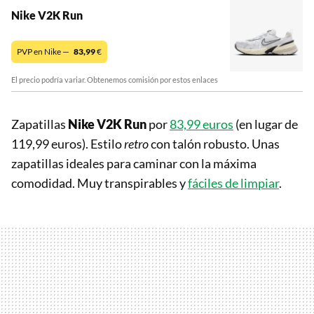
Nike V2K Run
PVP en Nike —
83,99
€
El precio podría variar. Obtenemos comisión por estos enlaces
Zapatillas
Nike V2K Run
por
83,99 euros
(en lugar de
119,99 euros). Estilo
retro
con talón robusto. Unas
zapatillas ideales para caminar con la máxima
comodidad. Muy transpirables y
fáciles de limpiar
.