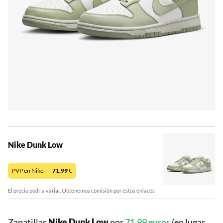
Nike Dunk Low
PVP en Nike —
71,99
€
El precio podría variar. Obtenemos comisión por estos enlaces
Zapatillas
Nike Dunk Low
por
71,99 euros
(en lugar