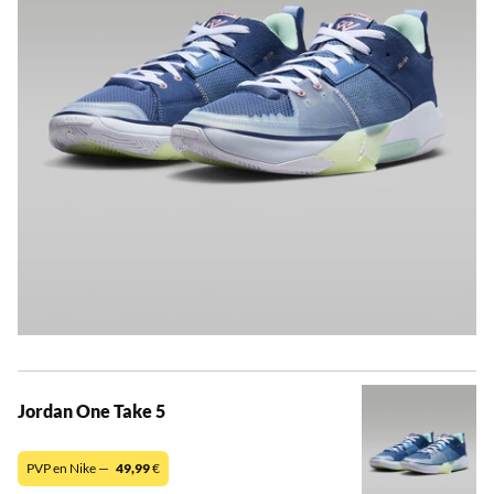
Jordan One Take 5
PVP en Nike —
49,99
€