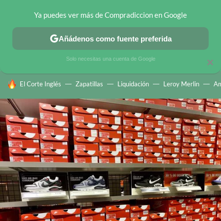
Ya puedes ver más de Compradiccion en Google
CHOLLOS TELEGRAM
OFERTAS EN MÓVILES
OFERTAS EN 
Añádenos como fuente preferida
Solo necesitas una cuenta de Google
×
HOY SE HABLA DE
El Corte Inglés
Zapatillas
Liquidación
Leroy Merlin
A