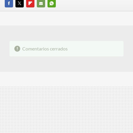
FACEBOOK
TWITTER
FLIPBOARD
E-
WHATSAPP
MAIL
Comentarios cerrados