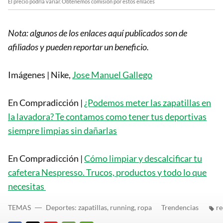
El precio podría variar. Obtenemos comisión por estos enlaces
Nota: algunos de los enlaces aquí publicados son de
afiliados y pueden reportar un beneficio.
Imágenes | Nike,
Jose Manuel Gallego
En Compradicción |
¿Podemos meter las zapatillas en
la lavadora? Te contamos como tener tus deportivas
siempre limpias sin dañarlas
En Compradicción |
Cómo limpiar y descalcificar tu
cafetera Nespresso. Trucos, productos y todo lo que
necesitas
TEMAS
Deportes: zapatillas, running, ropa
Trendencias
re