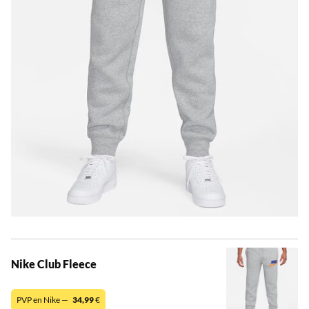
Nike Club Fleece
PVP en Nike —
34,99
€