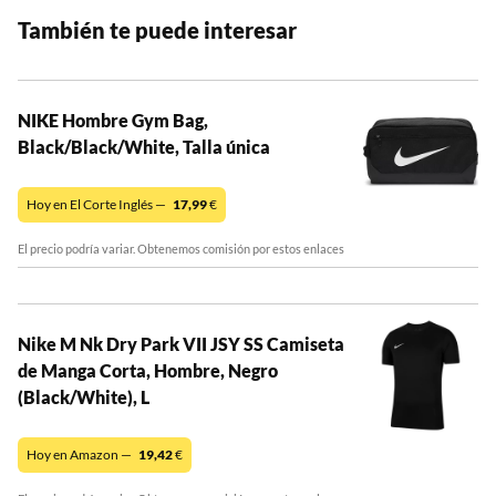
También te puede interesar
NIKE Hombre Gym Bag,
Black/Black/White, Talla única
Hoy en El Corte Inglés —
17,99
€
El precio podría variar. Obtenemos comisión por estos enlaces
Nike M Nk Dry Park VII JSY SS Camiseta
de Manga Corta, Hombre, Negro
(Black/White), L
Hoy en Amazon —
19,42
€