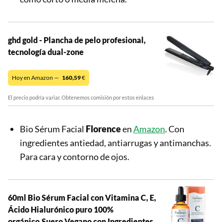
ghd gold - Plancha de pelo profesional,
tecnología dual-zone
Hoy en Amazon —
160,59
€
El precio podría variar. Obtenemos comisión por estos enlaces
Bio Sérum Facial
Florence
en
Amazon
. Con
ingredientes antiedad, antiarrugas y antimanchas.
Para cara y contorno de ojos.
60ml Bio Sérum Facial con Vitamina C, E,
Ácido Hialurónico puro 100%
orgánico.Suero Vegano con Ingredientes