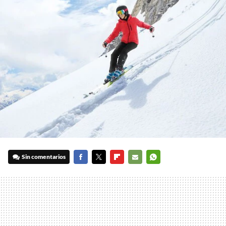
Sin comentarios
FACEBOOK
TWITTER
FLIPBOARD
E-
WHATSAPP
MAIL