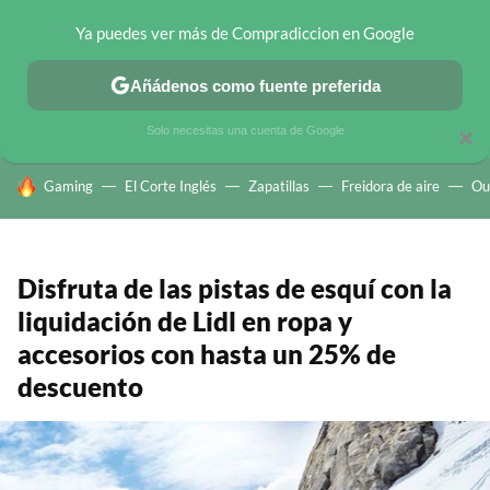
Ya puedes ver más de Compradiccion en Google
CHOLLOS TELEGRAM
OFERTAS EN MÓVILES
OFERTAS EN 
Añádenos como fuente preferida
Solo necesitas una cuenta de Google
×
HOY SE HABLA DE
Gaming
El Corte Inglés
Zapatillas
Freidora de aire
Ou
Disfruta de las pistas de esquí con la
liquidación de Lidl en ropa y
accesorios con hasta un 25% de
descuento