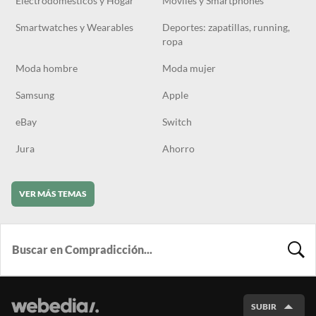
Electrodomésticos y Hogar
Móviles y Smartphones
Smartwatches y Wearables
Deportes: zapatillas, running,
ropa
Moda hombre
Moda mujer
Samsung
Apple
eBay
Switch
Jura
Ahorro
VER MÁS TEMAS
BUSCA
SUBIR