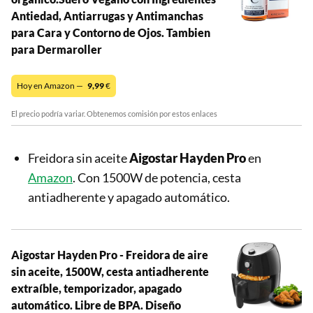
Antiedad, Antiarrugas y Antimanchas
para Cara y Contorno de Ojos. Tambien
para Dermaroller
Hoy en Amazon —
9,99
€
El precio podría variar. Obtenemos comisión por estos enlaces
Freidora sin aceite
Aigostar Hayden Pro
en
Amazon
. Con 1500W de potencia, cesta
antiadherente y apagado automático.
Aigostar Hayden Pro - Freidora de aire
sin aceite, 1500W, cesta antiadherente
extraíble, temporizador, apagado
automático. Libre de BPA. Diseño