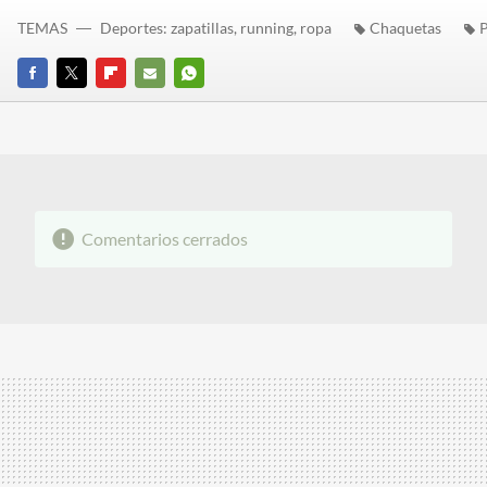
TEMAS
Deportes: zapatillas, running, ropa
Chaquetas
P
FACEBOOK
TWITTER
FLIPBOARD
E-
WHATSAPP
MAIL
Comentarios cerrados