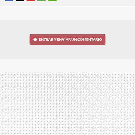
FACEBOOK
TWITTER
FLIPBOARD
E-
WHATSAPP
MAIL
ENTRAR Y ENVIAR UN COMENTARIO