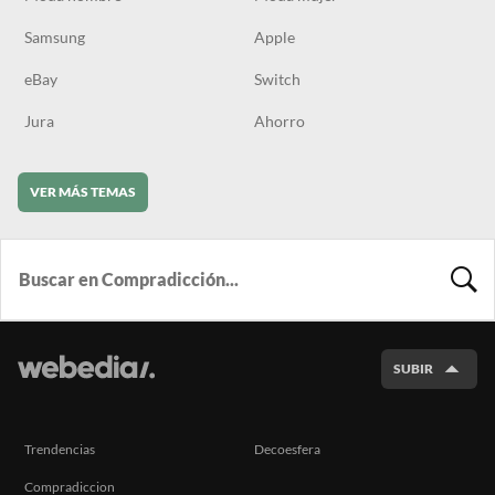
Samsung
Apple
eBay
Switch
Jura
Ahorro
VER MÁS TEMAS
BUSCA
SUBIR
Trendencias
Decoesfera
Compradiccion