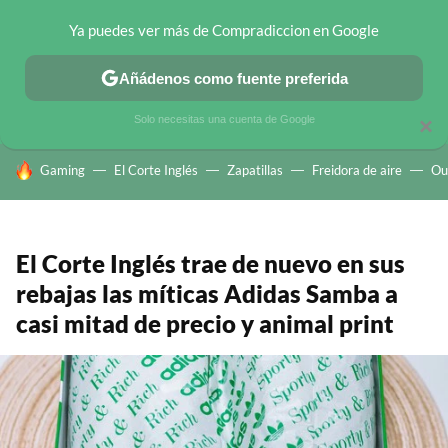
Ya puedes ver más de Compradiccion en Google
CHOLLOS TELEGRAM
OFERTAS EN MÓVILES
OFERTAS EN 
Añádenos como fuente preferida
Solo necesitas una cuenta de Google
×
HOY SE HABLA DE
Gaming
El Corte Inglés
Zapatillas
Freidora de aire
Ou
El Corte Inglés trae de nuevo en sus
rebajas las míticas Adidas Samba a
casi mitad de precio y animal print