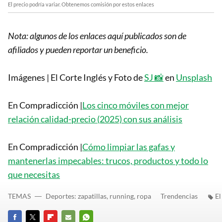
El precio podría variar. Obtenemos comisión por estos enlaces
Nota: algunos de los enlaces aquí publicados son de
afiliados y pueden reportar un beneficio.
Imágenes | El Corte Inglés y Foto de
SJ 📸
en
Unsplash
En Compradicción |
Los cinco móviles con mejor
relación calidad-precio (2025) con sus análisis
En Compradicción |
Cómo limpiar las gafas y
mantenerlas impecables: trucos, productos y todo lo
que necesitas
TEMAS
Deportes: zapatillas, running, ropa
Trendencias
El