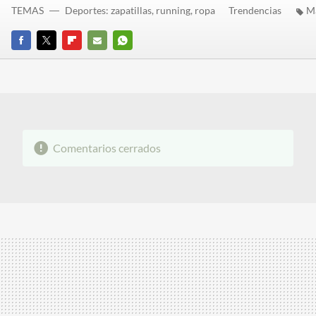
TEMAS
Deportes: zapatillas, running, ropa
Trendencias
M
FACEBOOK
TWITTER
FLIPBOARD
E-
WHATSAPP
MAIL
Comentarios cerrados