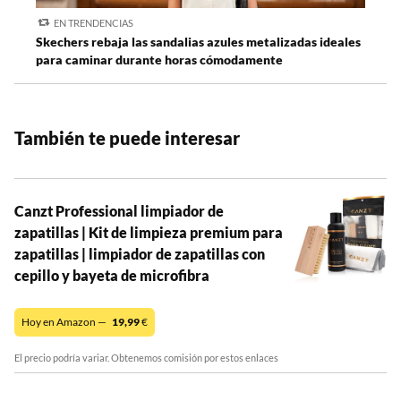
EN TRENDENCIAS
Skechers rebaja las sandalias azules metalizadas ideales
para caminar durante horas cómodamente
También te puede interesar
Canzt Professional limpiador de
zapatillas | Kit de limpieza premium para
zapatillas | limpiador de zapatillas con
cepillo y bayeta de microfibra
Hoy en Amazon —
19,99
€
El precio podría variar. Obtenemos comisión por estos enlaces