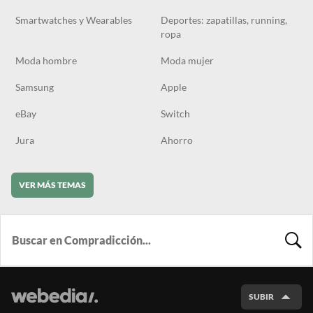
Smartwatches y Wearables
Deportes: zapatillas, running,
ropa
Moda hombre
Moda mujer
Samsung
Apple
eBay
Switch
Jura
Ahorro
VER MÁS TEMAS
BUSCA
SUBIR