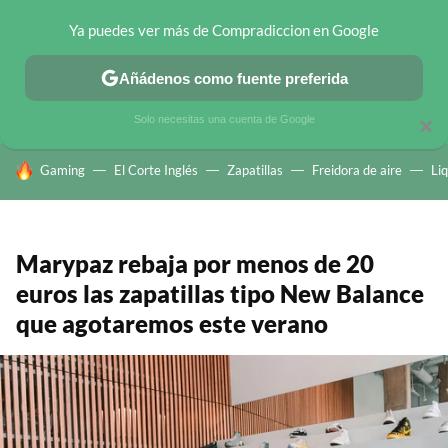
Ya puedes ver más de Compradiccion en Google
CHOLLOS TELEGRAM
OFERTAS EN MÓVILES
OFERTAS EN 
Añádenos como fuente preferida
Solo necesitas una cuenta de Google
×
HOY SE HABLA DE
Gaming
El Corte Inglés
Zapatillas
Freidora de aire
Li
Marypaz rebaja por menos de 20
euros las zapatillas tipo New Balance
que agotaremos este verano