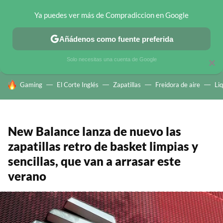
Ya puedes ver más de Compradiccion en Google
CHOLLOS TELEGRAM
OFERTAS EN MÓVILES
OFERTAS EN 
Añádenos como fuente preferida
Solo necesitas una cuenta de Google
×
HOY SE HABLA DE
Gaming
El Corte Inglés
Zapatillas
Freidora de aire
Li
New Balance lanza de nuevo las
zapatillas retro de basket limpias y
sencillas, que van a arrasar este
verano