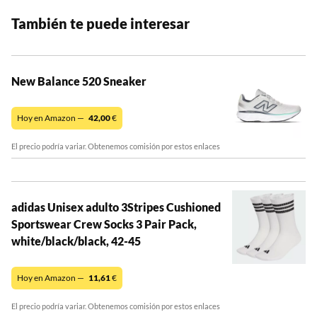
También te puede interesar
New Balance 520 Sneaker
Hoy en Amazon —
42,00
€
El precio podría variar. Obtenemos comisión por estos enlaces
adidas Unisex adulto 3Stripes Cushioned
Sportswear Crew Socks 3 Pair Pack,
white/black/black, 42-45
Hoy en Amazon —
11,61
€
El precio podría variar. Obtenemos comisión por estos enlaces