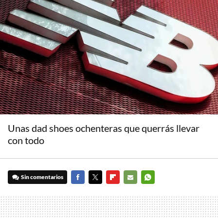
Unas dad shoes ochenteras que querrás llevar
con todo
Sin comentarios
FACEBOOK
TWITTER
FLIPBOARD
E-
WHATSAPP
MAIL