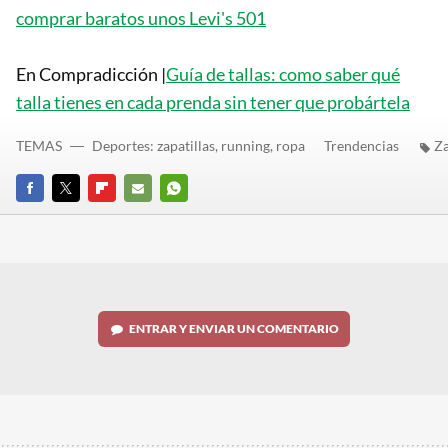
comprar baratos unos Levi's 501
En Compradicción |
Guía de tallas: como saber qué
talla tienes en cada prenda sin tener que probártela
TEMAS
Deportes: zapatillas, running, ropa
Trendencias
Za
FACEBOOK
TWITTER
FLIPBOARD
E-
WHATSAPP
MAIL
ENTRAR Y ENVIAR UN COMENTARIO