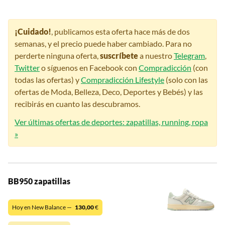
¡Cuidado!
, publicamos esta oferta hace más de dos
semanas, y el precio puede haber cambiado. Para no
perderte ninguna oferta,
suscríbete
a nuestro
Telegram
,
Twitter
o síguenos en Facebook con
Compradicción
(con
todas las ofertas) y
Compradicción Lifestyle
(solo con las
ofertas de Moda, Belleza, Deco, Deportes y Bebés) y las
recibirás en cuanto las descubramos.
Ver últimas ofertas de deportes: zapatillas, running, ropa
»
BB950 zapatillas
Hoy en New Balance —
130,00
€