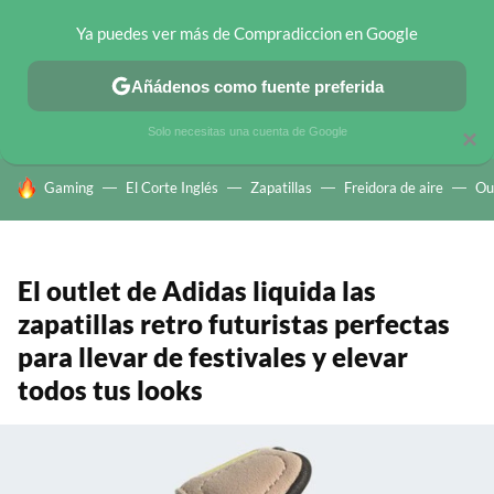
Ya puedes ver más de Compradiccion en Google
CHOLLOS TELEGRAM
OFERTAS EN MÓVILES
OFERTAS EN 
Añádenos como fuente preferida
Solo necesitas una cuenta de Google
×
HOY SE HABLA DE
Gaming
El Corte Inglés
Zapatillas
Freidora de aire
Ou
El outlet de Adidas liquida las
zapatillas retro futuristas perfectas
para llevar de festivales y elevar
todos tus looks