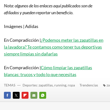
Nota: algunos de los enlaces aquí publicados son de
afiliados y pueden reportar un beneficio.
Imágenes | Adidas
En Compradicción |
¿Podemos meter las zapatillas en
la lavadora? Te contamos como tener tus deportivas
siempre limpias sin dañarlas
En Compradicción |
Cómo limpiar las zapatillas
blancas: trucos y todo lo que necesitas
TEMAS
Deportes: zapatillas, running, ropa
Trendencias
za
FACEBOOK
TWITTER
FLIPBOARD
E-
WHATSAPP
MAIL