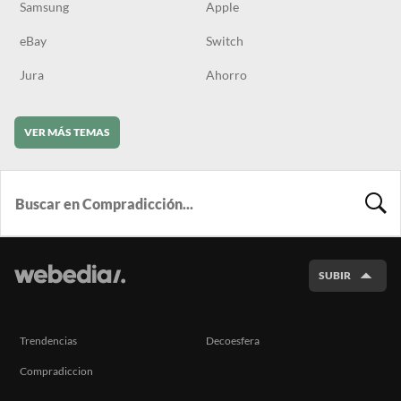
Samsung
Apple
eBay
Switch
Jura
Ahorro
VER MÁS TEMAS
BUSCA
SUBIR
Trendencias
Decoesfera
Compradiccion