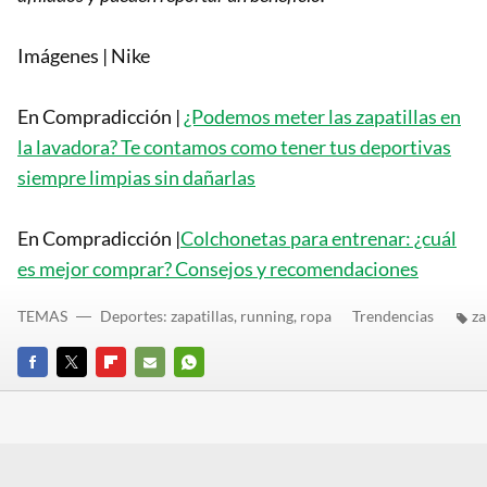
Imágenes | Nike
En Compradicción |
¿Podemos meter las zapatillas en
la lavadora? Te contamos como tener tus deportivas
siempre limpias sin dañarlas
En Compradicción |
Colchonetas para entrenar: ¿cuál
es mejor comprar? Consejos y recomendaciones
TEMAS
Deportes: zapatillas, running, ropa
Trendencias
za
FACEBOOK
TWITTER
FLIPBOARD
E-
WHATSAPP
MAIL