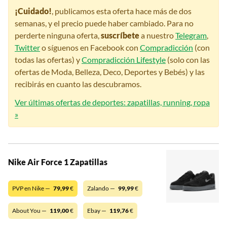
¡Cuidado!
, publicamos esta oferta hace más de dos
semanas, y el precio puede haber cambiado. Para no
perderte ninguna oferta,
suscríbete
a nuestro
Telegram
,
Twitter
o síguenos en Facebook con
Compradicción
(con
todas las ofertas) y
Compradicción Lifestyle
(solo con las
ofertas de Moda, Belleza, Deco, Deportes y Bebés) y las
recibirás en cuanto las descubramos.
Ver últimas ofertas de deportes: zapatillas, running, ropa
»
Nike Air Force 1 Zapatillas
PVP en Nike —
79,99
€
Zalando —
99,99
€
About You —
119,00
€
Ebay —
119,76
€