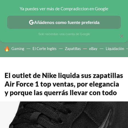
Ya puedes ver más de Compradiccion en Google
CHOLLOS TELEGRAM
OFERTAS EN MÓVILES
OFERTAS EN 
Añádenos como fuente preferida
Solo necesitas una cuenta de Google
×
HOY SE HABLA DE
Gaming
El Corte Inglés
Zapatillas
eBay
Liquidación
El outlet de Nike liquida sus zapatillas
Air Force 1 top ventas, por elegancia
y porque las querrás llevar con todo