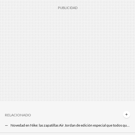
RELACIONADO
Novedad en Nike: las zapatillas Air Jordan de edición especial que todos querrán por bonitas y duraderas
El outlet de Nike liquida las zapatillas Air Max Dn Premium metalizadas más futuristas y cómodas, para el día o la noche