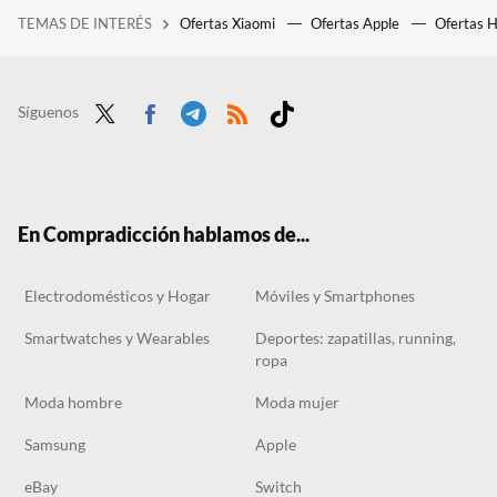
TEMAS DE INTERÉS
Ofertas Xiaomi
Ofertas Apple
Ofertas 
Conoce a los finalistas de los Premios Xataka NordVPN 2025: repasando los mejores televisores y sorteo de cinco tarjetas regalo de MediaMarkt
El outlet de Nike liquida este Black Friday las zapatillas más deseadas por los runners rebajándolas 124 euros
Ya es Black Friday en Nike: estrena estas zapatillas Dunk en color pistacho a mitad de precio ideales para este otoño
Síguenos
Twit
Face
Tele
RSS
Tikt
ter
boo
gra
ok
k
m
En Compradicción hablamos de...
Electrodomésticos y Hogar
Móviles y Smartphones
Smartwatches y Wearables
Deportes: zapatillas, running,
ropa
Moda hombre
Moda mujer
Samsung
Apple
eBay
Switch