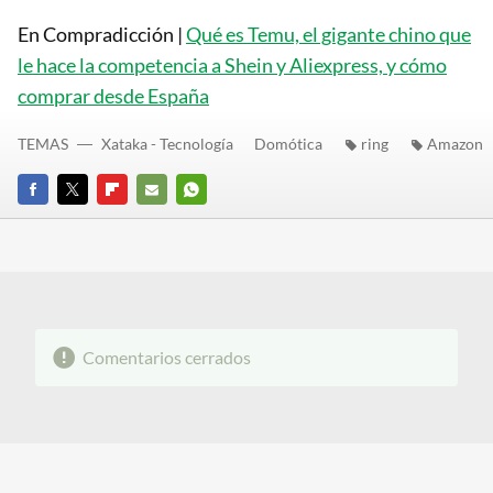
En Compradicción |
Qué es Temu, el gigante chino que
le hace la competencia a Shein y Aliexpress, y cómo
comprar desde España
TEMAS
Xataka - Tecnología
Domótica
ring
Amazon
FACEBOOK
TWITTER
FLIPBOARD
E-
WHATSAPP
MAIL
Comentarios cerrados