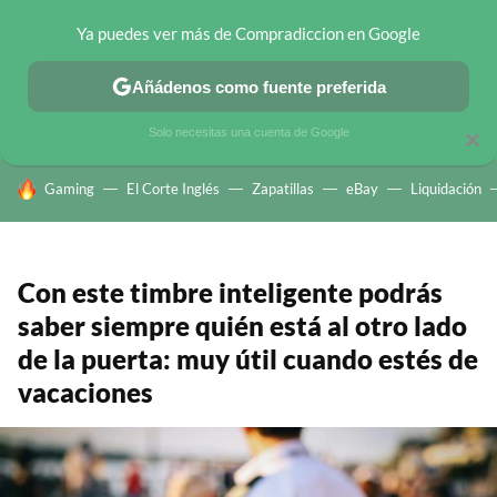
Ya puedes ver más de Compradiccion en Google
CHOLLOS TELEGRAM
OFERTAS EN MÓVILES
OFERTAS EN 
Añádenos como fuente preferida
Solo necesitas una cuenta de Google
×
HOY SE HABLA DE
Gaming
El Corte Inglés
Zapatillas
eBay
Liquidación
Con este timbre inteligente podrás
saber siempre quién está al otro lado
de la puerta: muy útil cuando estés de
vacaciones