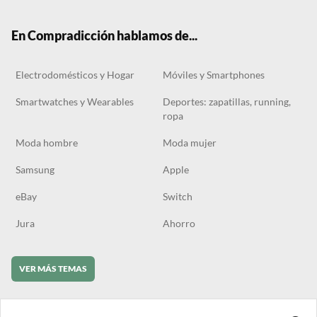
ter
boo
gra
ok
k
m
En Compradicción hablamos de...
Electrodomésticos y Hogar
Móviles y Smartphones
Smartwatches y Wearables
Deportes: zapatillas, running,
ropa
Moda hombre
Moda mujer
Samsung
Apple
eBay
Switch
Jura
Ahorro
VER MÁS TEMAS