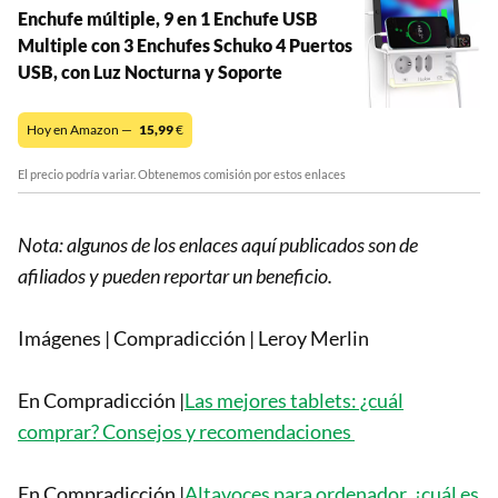
Enchufe múltiple, 9 en 1 Enchufe USB
Multiple con 3 Enchufes Schuko 4 Puertos
USB, con Luz Nocturna y Soporte
Hoy en Amazon —
15,99
€
El precio podría variar. Obtenemos comisión por estos enlaces
Nota: algunos de los enlaces aquí publicados son de
afiliados y pueden reportar un beneficio.
Imágenes | Compradicción | Leroy Merlin
En Compradicción |
Las mejores tablets: ¿cuál
comprar? Consejos y recomendaciones
En Compradicción |
Altavoces para ordenador. ¿cuál es