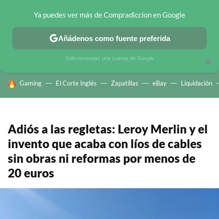
Ya puedes ver más de Compradiccion en Google
CHOLLOS TELEGRAM
OFERTAS EN MÓVILES
OFERTAS EN 
Añádenos como fuente preferida
Solo necesitas una cuenta de Google
×
HOY SE HABLA DE
Gaming
El Corte Inglés
Zapatillas
eBay
Liquidación
Adiós a las regletas: Leroy Merlin y el
invento que acaba con líos de cables
sin obras ni reformas por menos de
20 euros