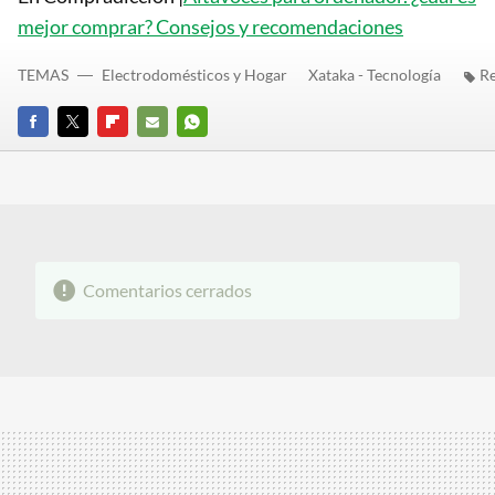
mejor comprar? Consejos y recomendaciones
TEMAS
Electrodomésticos y Hogar
Xataka - Tecnología
Re
FACEBOOK
TWITTER
FLIPBOARD
E-
WHATSAPP
MAIL
Comentarios cerrados