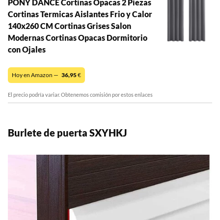
PONY DANCE Cortinas Opacas 2 Piezas
Cortinas Termicas Aislantes Frio y Calor
140x260 CM Cortinas Grises Salon
Modernas Cortinas Opacas Dormitorio
con Ojales
Hoy en Amazon —
36,95
€
El precio podría variar. Obtenemos comisión por estos enlaces
Burlete de puerta SXYHKJ