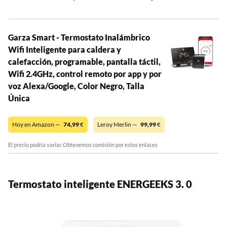
Garza Smart - Termostato Inalámbrico
Wifi Inteligente para caldera y
calefacción, programable, pantalla táctil,
Wifi 2.4GHz, control remoto por app y por
voz Alexa/Google, Color Negro, Talla
Única
Hoy en Amazon —
74,99
€
Leroy Merlin —
99,99
€
El precio podría variar. Obtenemos comisión por estos enlaces
Termostato inteligente ENERGEEKS 3. 0