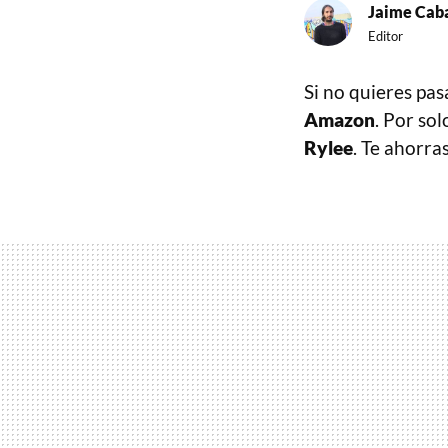
Jaime Caba
Editor
Si no quieres pasa
Amazon
. Por so
Rylee
. Te ahorra