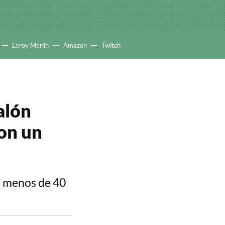
Leroy Merlin
Amazon
Twitch
alón
on un
n menos de 40