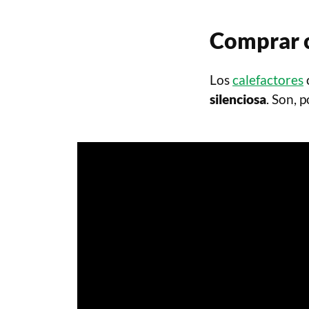
Comprar c
Los
calefactores
silenciosa
. Son, 