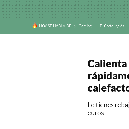
HOY SE HABLA DE
Gaming
El Corte Inglés
Calienta 
rápidame
calefact
Lo tienes reb
euros