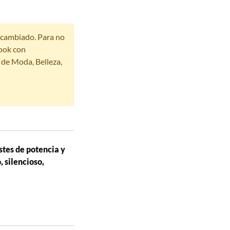
r cambiado. Para no
ook con
s de Moda, Belleza,
stes de potencia y
 silencioso,