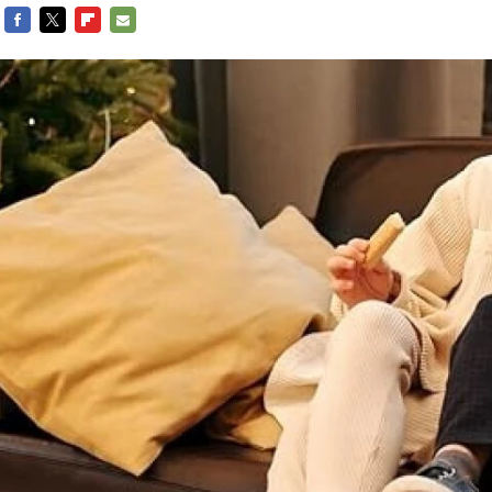
FACEBOOK
TWITTER
FLIPBOARD
E-
MAIL