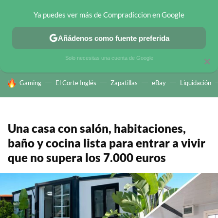
Ya puedes ver más de Compradiccion en Google
CHOLLOS TELEGRAM
OFERTAS EN MÓVILES
OFERTAS EN 
Añádenos como fuente preferida
Solo necesitas una cuenta de Google
×
HOY SE HABLA DE
Gaming
El Corte Inglés
Zapatillas
eBay
Liquidación
Una casa con salón, habitaciones,
baño y cocina lista para entrar a vivir
que no supera los 7.000 euros