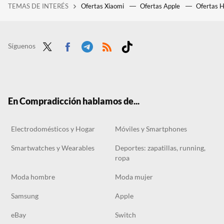
TEMAS DE INTERÉS
Ofertas Xiaomi
Ofertas Apple
Ofertas 
España va a encadenar tres olas de calor en seis semanas. AEMET lo tiene claro: ya no es una ola, es el clima
El outlet de Carrefour tiene los ventiladores de techo perfectos para dormitorios desde 69 euros
Action estrena hoy este aspirador Kärcher para suelos húmedos y secos por menos de 60 euros
Síguenos
Twit
Face
Tele
RSS
Tikt
ter
boo
gra
ok
k
m
En Compradicción hablamos de...
Electrodomésticos y Hogar
Móviles y Smartphones
Smartwatches y Wearables
Deportes: zapatillas, running,
ropa
Moda hombre
Moda mujer
Samsung
Apple
eBay
Switch