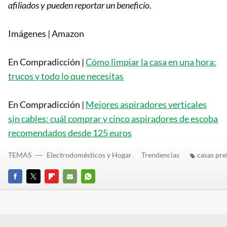
afiliados y pueden reportar un beneficio.
Imágenes | Amazon
En Compradicción |
Cómo limpiar la casa en una hora:
trucos y todo lo que necesitas
En Compradicción |
Mejores aspiradores verticales
sin cables: cuál comprar y cinco aspiradores de escoba
recomendados desde 125 euros
TEMAS
Electrodomésticos y Hogar
Trendencias
casas pre
FACEBOOK
TWITTER
FLIPBOARD
E-
WHATSAPP
MAIL