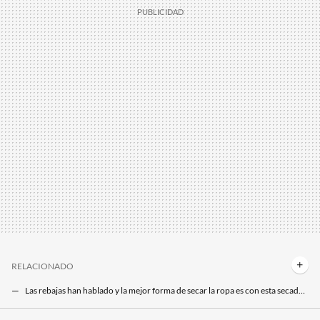
RELACIONADO
Las rebajas han hablado y la mejor forma de secar la ropa es con esta secadora portátil al 30% de descuento
Olvídate de la humedad en tu hogar con este deshumidificador de bajo consumo que también seca la ropa en días de lluvia