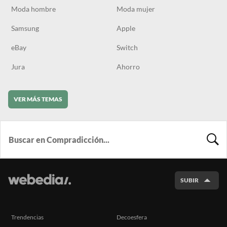
Moda hombre
Moda mujer
Samsung
Apple
eBay
Switch
Jura
Ahorro
VER MÁS TEMAS
BUSCA
SUBIR
Trendencias
Decoesfera