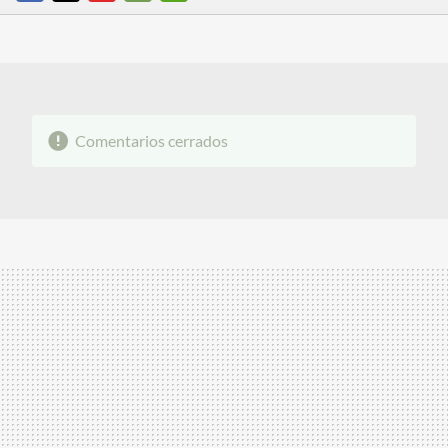
FACEBOOK
TWITTER
FLIPBOARD
E-
WHATSAPP
MAIL
Comentarios cerrados