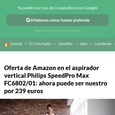
Ya puedes ver más de Compradiccion en Google
CHOLLOS TELEGRAM
OFERTAS EN MÓVILES
OFERTAS EN 
Añádenos como fuente preferida
Solo necesitas una cuenta de Google
×
HOY SE HABLA DE
Gaming
El Corte Inglés
Zapatillas
eBay
Liquidación
Oferta de Amazon en el aspirador
vertical Philips SpeedPro Max
FC6802/01: ahora puede ser nuestro
por 239 euros