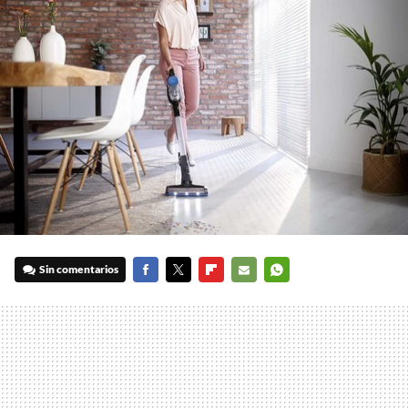
Sin comentarios
FACEBOOK
TWITTER
FLIPBOARD
E-
WHATSAPP
MAIL