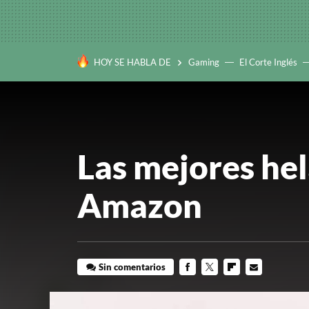
HOY SE HABLA DE
Gaming
El Corte Inglés
Las mejores hel
Amazon
Sin comentarios
FACEBOOK
TWITTER
FLIPBOARD
E-
MAIL