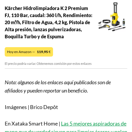
Kärcher Hidrolimpiadora K 2 Premium
FJ, 110 Bar, caudal: 360 l/h, Rendimiento:
20 m²/h, Filtro de Agua, 4,2 kg, Pistola de
Alta presión, lanzas pulverizadoras,
Boquilla Turbo y de Espuma
Hoy en Amazon —
119,95
€
El precio podría variar. Obtenemos comisión por estos enlaces
Nota: algunos de los enlaces aquí publicados son de
afiliados y pueden reportar un beneficio.
Imágenes | Brico Depôt
En Xataka Smart Home |
Las 5 mejores aspiradoras de
mano que de verdad sirven para limpiar ácaros y polen