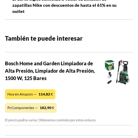
zapatillas Nike con descuentos de hasta el 61% en su
outlet
También te puede interesar
Bosch Home and Garden Limpiadora de
Alta Presión, Limpiador de Alta Presión,
1500 W, 125 Bares
Hoy en Amazon —
114,82
€
PcComponentes —
182,90
€
El precio podría variar. Obtenemos comisión por estos enlaces