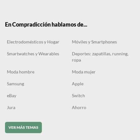
ter
boo
gra
ok
k
m
En Compradicción hablamos de...
Electrodomésticos y Hogar
Móviles y Smartphones
Smartwatches y Wearables
Deportes: zapatillas, running,
ropa
Moda hombre
Moda mujer
Samsung
Apple
eBay
Switch
Jura
Ahorro
VER MÁS TEMAS