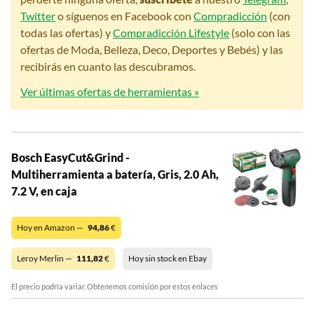
Twitter
o síguenos en Facebook con
Compradicción
(con
todas las ofertas) y
Compradicción Lifestyle
(solo con las
ofertas de Moda, Belleza, Deco, Deportes y Bebés) y las
recibirás en cuanto las descubramos.
Ver últimas ofertas de herramientas »
Bosch EasyCut&Grind -
Multiherramienta a batería, Gris, 2.0 Ah,
7.2 V, en caja
Hoy en Amazon —
94,86
€
Leroy Merlin —
111,82
€
Hoy sin stock en Ebay
El precio podría variar. Obtenemos comisión por estos enlaces