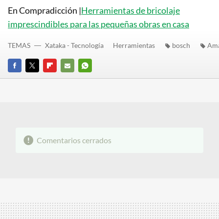
En Compradicción |
Herramientas de bricolaje
imprescindibles para las pequeñas obras en casa
TEMAS
Xataka - Tecnología
Herramientas
bosch
Am
FACEBOOK
TWITTER
FLIPBOARD
E-
WHATSAPP
MAIL
Comentarios cerrados