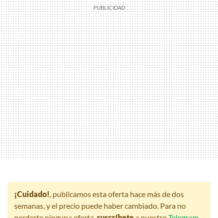
¡Cuidado!
, publicamos esta oferta hace más de dos
semanas, y el precio puede haber cambiado. Para no
perderte ninguna oferta,
suscríbete
a nuestro
Telegram
,