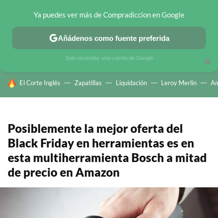
Ya puedes ver más de Compradiccion en Google
CHOLLOS TELEGRAM
OFERTAS EN MÓVILES
OFERTAS EN 
Añádenos como fuente preferida
Solo necesitas una cuenta de Google
×
HOY SE HABLA DE
El Corte Inglés
Zapatillas
Liquidación
Leroy Merlin
A
Posiblemente la mejor oferta del
Black Friday en herramientas es en
esta multiherramienta Bosch a mitad
de precio en Amazon