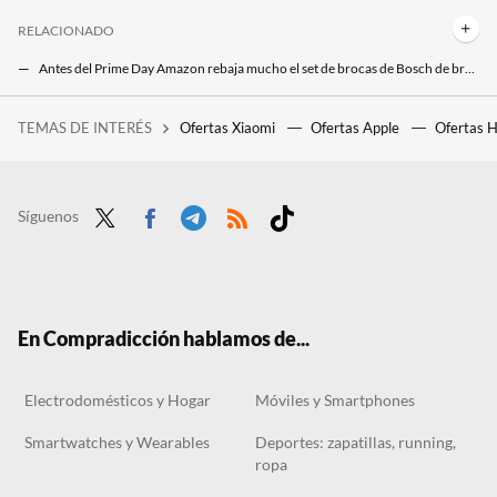
RELACIONADO
Antes del Prime Day Amazon rebaja mucho el set de brocas de Bosch de brocas y puntas de atornillar que todo manitas precisa
Atención manitas: el Prime Day liquida el taladro percutor Bosch Impact 800 casi a precio mínimo con un gran rebajón
TEMAS DE INTERÉS
Ofertas Xiaomi
Ofertas Apple
Ofertas 
Tenemos un problema con el futuro del cemento y con el exceso de plástico. A alguien se le ha ocurrido lo más obvio
Síguenos
Twit
Face
Tele
RSS
Tikt
ter
boo
gra
ok
k
m
En Compradicción hablamos de...
Electrodomésticos y Hogar
Móviles y Smartphones
Smartwatches y Wearables
Deportes: zapatillas, running,
ropa