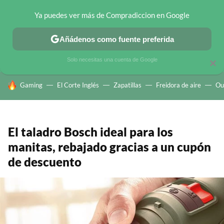
Ya puedes ver más de Compradiccion en Google
CHOLLOS TELEGRAM
OFERTAS EN MÓVILES
OFERTAS EN 
Añádenos como fuente preferida
Solo necesitas una cuenta de Google
×
HOY SE HABLA DE
Gaming
El Corte Inglés
Zapatillas
Freidora de aire
Ou
El taladro Bosch ideal para los
manitas, rebajado gracias a un cupón
de descuento