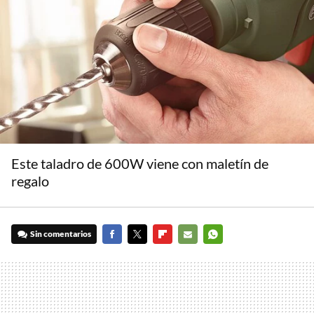
Este taladro de 600W viene con maletín de
regalo
Sin comentarios
FACEBOOK
TWITTER
FLIPBOARD
E-
WHATSAPP
MAIL