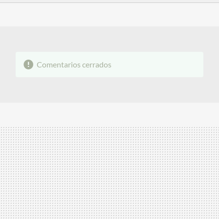
FACEBOOK
TWITTER
FLIPBOARD
E-
WHATSAPP
MAIL
Comentarios cerrados