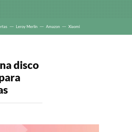
ertas
Leroy Merlin
Amazon
Xiaomi
na disco
para
as