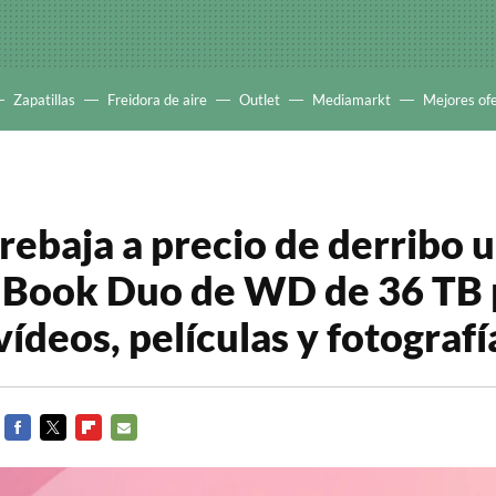
Zapatillas
Freidora de aire
Outlet
Mediamarkt
Mejores of
ebaja a precio de derribo u
 Book Duo de WD de 36 TB 
ídeos, películas y fotografí
FACEBOOK
TWITTER
FLIPBOARD
E-
MAIL