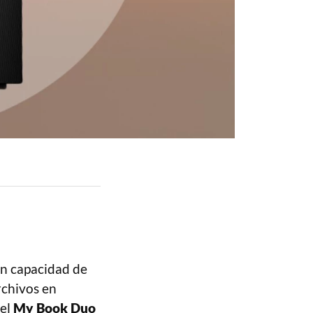
an capacidad de
rchivos en
 el
My Book Duo