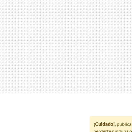
¡Cuidado!
, public
perderte ninguna o