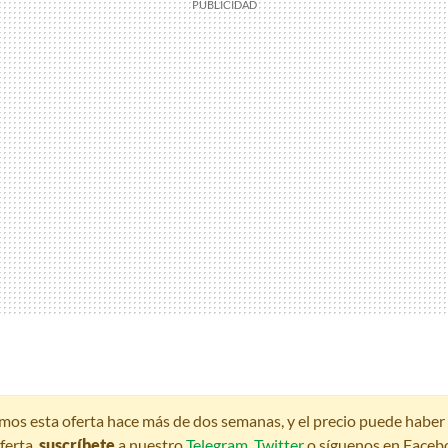
amos esta oferta hace más de dos semanas, y el precio puede habe
ferta,
suscríbete
a nuestro
Telegram
,
Twitter
o síguenos en Faceb