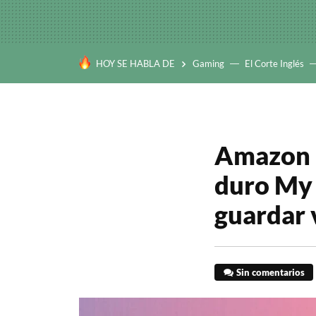
HOY SE HABLA DE
Gaming
El Corte Inglés
Amazon r
duro My
guardar v
Sin comentarios