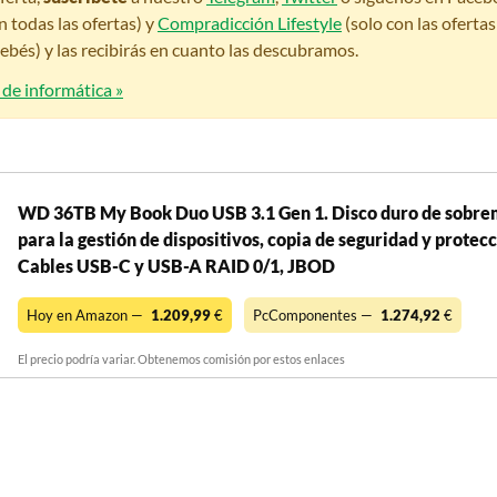
n todas las ofertas) y
Compradicción Lifestyle
(solo con las oferta
bés) y las recibirás en cuanto las descubramos.
 de informática »
WD 36TB My Book Duo USB 3.1 Gen 1. Disco duro de sobre
para la gestión de dispositivos, copia de seguridad y protec
Cables USB-C y USB-A RAID 0/1, JBOD
Hoy en Amazon —
1.209,99
€
PcComponentes —
1.274,92
€
El precio podría variar. Obtenemos comisión por estos enlaces