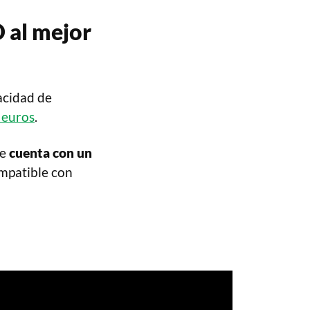
D
al mejor
acidad de
 euros
.
ue
cuenta con un
ompatible con