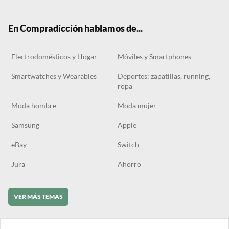
ter
boo
gra
ok
k
m
En Compradicción hablamos de...
Electrodomésticos y Hogar
Móviles y Smartphones
Smartwatches y Wearables
Deportes: zapatillas, running,
ropa
Moda hombre
Moda mujer
Samsung
Apple
eBay
Switch
Jura
Ahorro
VER MÁS TEMAS