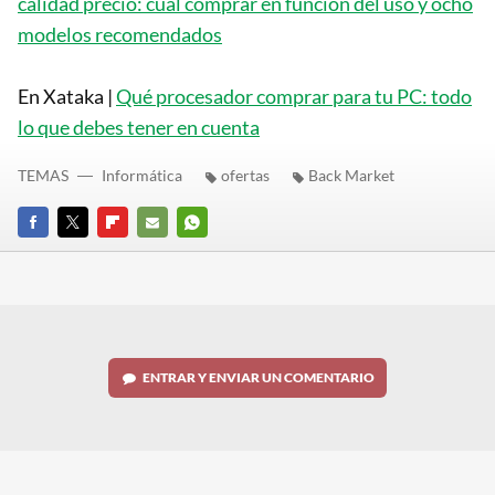
calidad precio: cuál comprar en función del uso y ocho
modelos recomendados
En Xataka |
Qué procesador comprar para tu PC: todo
lo que debes tener en cuenta
TEMAS
Informática
ofertas
Back Market
FACEBOOK
TWITTER
FLIPBOARD
E-
WHATSAPP
MAIL
ENTRAR Y ENVIAR UN COMENTARIO