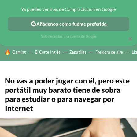
Ya puedes ver más de Compradiccion en Google
CHOLLOS TELEGRAM
OFERTAS EN MÓVILES
OFERTAS EN 
Añádenos como fuente preferida
Solo necesitas una cuenta de Google
×
HOY SE HABLA DE
Gaming
El Corte Inglés
Zapatillas
Freidora de aire
Li
No vas a poder jugar con él, pero este
portátil muy barato tiene de sobra
para estudiar o para navegar por
Internet