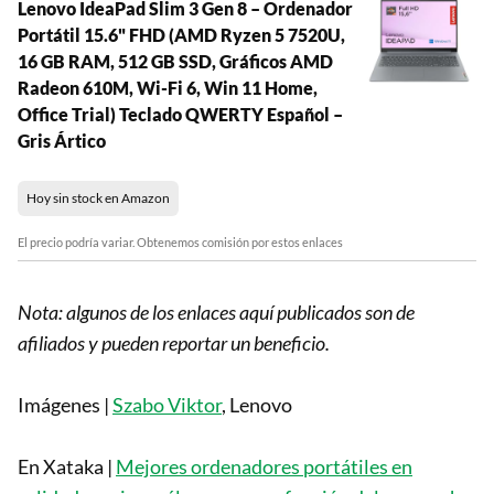
Lenovo IdeaPad Slim 3 Gen 8 – Ordenador
Portátil 15.6" FHD (AMD Ryzen 5 7520U,
16 GB RAM, 512 GB SSD, Gráficos AMD
Radeon 610M, Wi-Fi 6, Win 11 Home,
Office Trial) Teclado QWERTY Español –
Gris Ártico
Hoy sin stock en Amazon
El precio podría variar. Obtenemos comisión por estos enlaces
Nota: algunos de los enlaces aquí publicados son de
afiliados y pueden reportar un beneficio.
Imágenes |
Szabo Viktor
, Lenovo
En Xataka |
Mejores ordenadores portátiles en