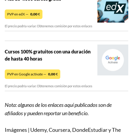
PVP en edX —
0,00
€
El precio podría variar. Obtenemos comisión por estos enlaces
Cursos 100% gratuitos con una duración
de hasta 40 horas
PVP en Google actívate —
0,00
€
El precio podría variar. Obtenemos comisión por estos enlaces
Nota: algunos de los enlaces aquí publicados son de
afiliados y pueden reportar un beneficio.
Imágenes | Udemy, Coursera, DondeEstudiar y The