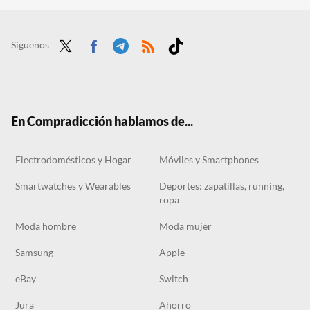
Síguenos
Twit
Face
Tele
RSS
Tikt
ter
boo
gra
ok
k
m
En Compradicción hablamos de...
Electrodomésticos y Hogar
Móviles y Smartphones
Smartwatches y Wearables
Deportes: zapatillas, running,
ropa
Moda hombre
Moda mujer
Samsung
Apple
eBay
Switch
Jura
Ahorro