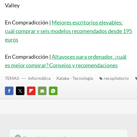
Valley
En Compradicción |
Mejores escritorios elevables:
cuál comprar y seis modelos recomendados desde 195
euros
En Compradicción |
Altavoces para ordenador. ¿cuál
es mejor comprar? Consejos y recomendaciones
TEMAS
Informática
Xataka - Tecnología
recopilatorio
FACEBOOK
TWITTER
FLIPBOARD
E-
WHATSAPP
MAIL