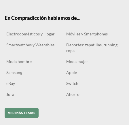
ter
boo
gra
ok
k
m
En Compradicción hablamos de...
Electrodomésticos y Hogar
Móviles y Smartphones
Smartwatches y Wearables
Deportes: zapatillas, running,
ropa
Moda hombre
Moda mujer
Samsung
Apple
eBay
Switch
Jura
Ahorro
VER MÁS TEMAS