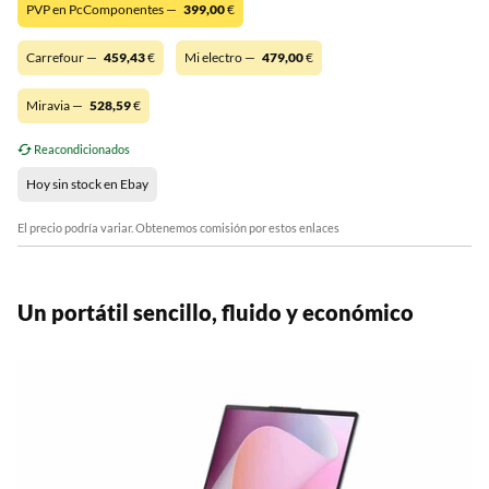
PVP en PcComponentes —
399,00
€
Carrefour —
459,43
€
Mi electro —
479,00
€
Miravia —
528,59
€
Reacondicionados
Hoy sin stock en Ebay
El precio podría variar. Obtenemos comisión por estos enlaces
Un portátil sencillo, fluido y económico