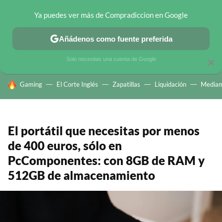
Ya puedes ver más de Compradiccion en Google
CHOLLOS TELEGRAM
OFERTAS EN MÓVILES
OFERTAS EN 
Añádenos como fuente preferida
Solo necesitas una cuenta de Google
×
HOY SE HABLA DE
Gaming
El Corte Inglés
Zapatillas
Liquidación
Mediam
El portátil que necesitas por menos
de 400 euros, sólo en
PcComponentes: con 8GB de RAM y
512GB de almacenamiento