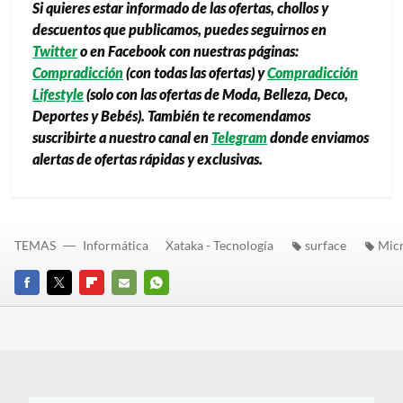
Si quieres estar informado de las ofertas, chollos y
descuentos que publicamos, puedes seguirnos en
Twitter
o en Facebook con nuestras páginas:
Compradicción
(con todas las ofertas) y
Compradicción
Lifestyle
(solo con las ofertas de Moda, Belleza, Deco,
Deportes y Bebés). También te recomendamos
suscribirte a nuestro canal en
Telegram
donde enviamos
alertas de ofertas rápidas y exclusivas.
TEMAS
Informática
Xataka - Tecnología
surface
Micr
FACEBOOK
TWITTER
FLIPBOARD
E-
WHATSAPP
MAIL