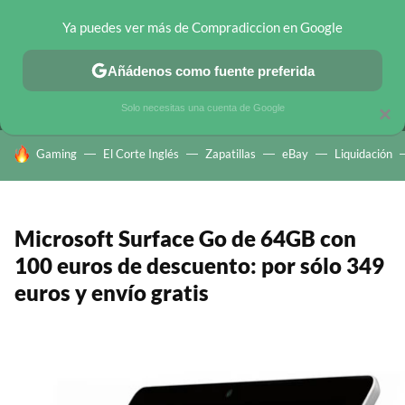
Ya puedes ver más de Compradiccion en Google
MENÚ
NUEVO
Añádenos como fuente preferida
CHOLLOS TELEGRAM
OFERTAS EN MÓVILES
OFERTAS EN 
Solo necesitas una cuenta de Google
×
HOY SE HABLA DE
Gaming
El Corte Inglés
Zapatillas
eBay
Liquidación
Microsoft Surface Go de 64GB con
100 euros de descuento: por sólo 349
euros y envío gratis