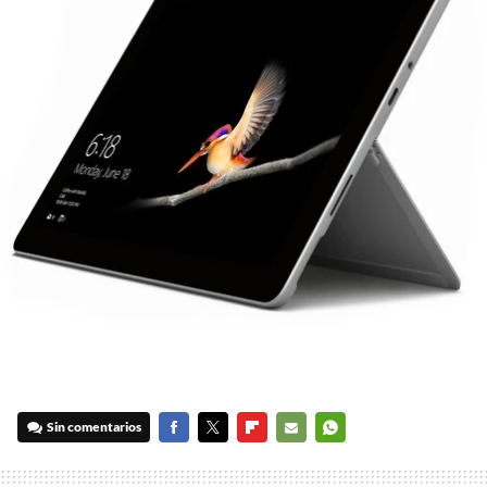
Sin comentarios
FACEBOOK
TWITTER
FLIPBOARD
E-
WHATSAPP