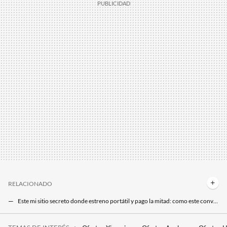
RELACIONADO
Este mi sitio secreto donde estreno portátil y pago la mitad: como este convertible top Microsoft con un 50% de descuento
La sección de reacondicionados de Amazon está que arde: este portátil HP casi nuevo es su mejor chollo por menos de 250 euros