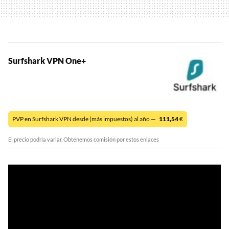
Surfshark VPN One+
PVP en Surfshark VPN desde (más impuestos) al año —
111,54
€
El precio podría variar. Obtenemos comisión por estos enlaces