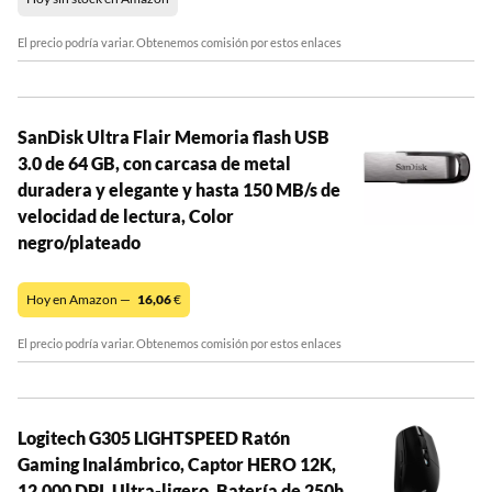
El precio podría variar. Obtenemos comisión por estos enlaces
SanDisk Ultra Flair Memoria flash USB
3.0 de 64 GB, con carcasa de metal
duradera y elegante y hasta 150 MB/s de
velocidad de lectura, Color
negro/plateado
Hoy en Amazon —
16,06
€
El precio podría variar. Obtenemos comisión por estos enlaces
Logitech G305 LIGHTSPEED Ratón
Gaming Inalámbrico, Captor HERO 12K,
12,000 DPI, Ultra-ligero, Batería de 250h,