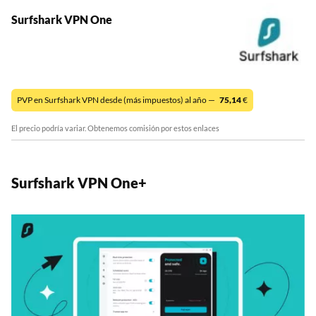
Surfshark VPN One
PVP en Surfshark VPN desde (más impuestos) al año —
75,14
€
El precio podría variar. Obtenemos comisión por estos enlaces
Surfshark VPN One+