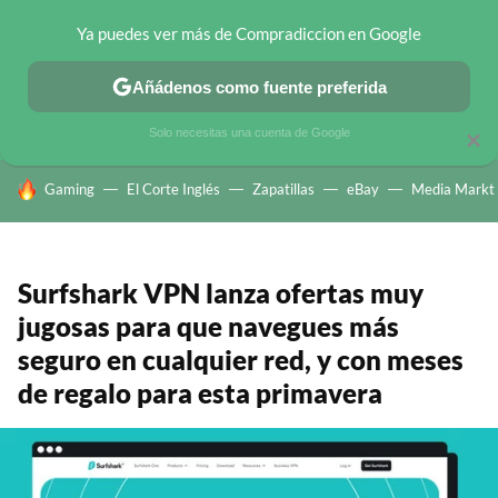
Ya puedes ver más de Compradiccion en Google
CHOLLOS TELEGRAM
OFERTAS EN MÓVILES
OFERTAS EN 
Añádenos como fuente preferida
Solo necesitas una cuenta de Google
×
HOY SE HABLA DE
Gaming
El Corte Inglés
Zapatillas
eBay
Media Markt
Surfshark VPN lanza ofertas muy
jugosas para que navegues más
seguro en cualquier red, y con meses
de regalo para esta primavera