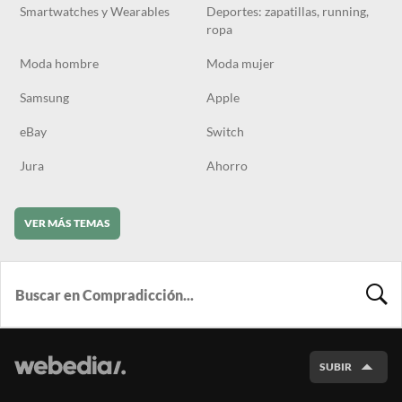
Smartwatches y Wearables
Deportes: zapatillas, running,
ropa
Moda hombre
Moda mujer
Samsung
Apple
eBay
Switch
Jura
Ahorro
VER MÁS TEMAS
BUSCA
SUBIR