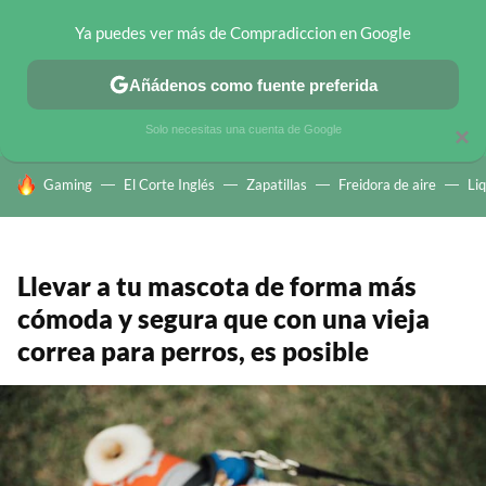
Ya puedes ver más de Compradiccion en Google
CHOLLOS TELEGRAM
OFERTAS EN MÓVILES
OFERTAS EN 
Añádenos como fuente preferida
Solo necesitas una cuenta de Google
×
HOY SE HABLA DE
Gaming
El Corte Inglés
Zapatillas
Freidora de aire
Li
Llevar a tu mascota de forma más
cómoda y segura que con una vieja
correa para perros, es posible