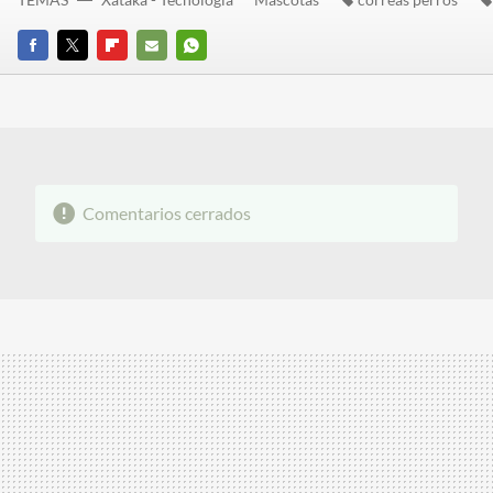
FACEBOOK
TWITTER
FLIPBOARD
E-
WHATSAPP
MAIL
Comentarios cerrados