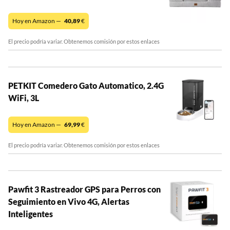
Hoy en Amazon —
40,89
€
El precio podría variar. Obtenemos comisión por estos enlaces
PETKIT Comedero Gato Automatico, 2.4G
WiFi, 3L
Hoy en Amazon —
69,99
€
El precio podría variar. Obtenemos comisión por estos enlaces
Pawfit 3 Rastreador GPS para Perros con
Seguimiento en Vivo 4G, Alertas
Inteligentes