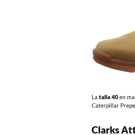
La
talla 40
en mar
Caterpillar Prep
Clarks At