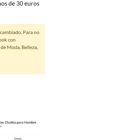
nos de 30 euros
r cambiado. Para no
ook con
s de Moda, Belleza,