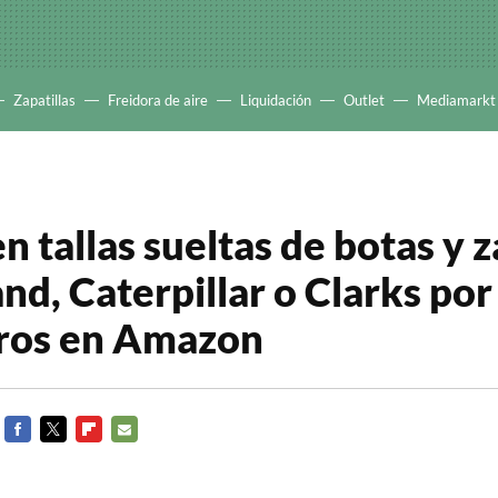
Zapatillas
Freidora de aire
Liquidación
Outlet
Mediamarkt
n tallas sueltas de botas y 
nd, Caterpillar o Clarks po
uros en Amazon
FACEBOOK
TWITTER
FLIPBOARD
E-
MAIL