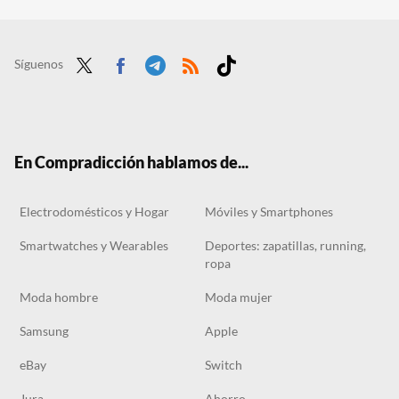
'Superman' acaba de hacer historia en cines: la extraordinaria película de James Gunn ha destronado a 'El hombre de acero'
El Corte Inglés ya se está preparando para el otoño con esta ganga de abrigo Barbour a casi mitad de precio
Las sudaderas Carhartt están arrasando estas rebajas y El Corte Inglés tiene el modelo que puedes llevar hasta con vaqueros
Síguenos
Twit
Face
Tele
RSS
Tikt
ter
boo
gra
ok
k
m
En Compradicción hablamos de...
Electrodomésticos y Hogar
Móviles y Smartphones
Smartwatches y Wearables
Deportes: zapatillas, running,
ropa
Moda hombre
Moda mujer
Samsung
Apple
eBay
Switch
Jura
Ahorro