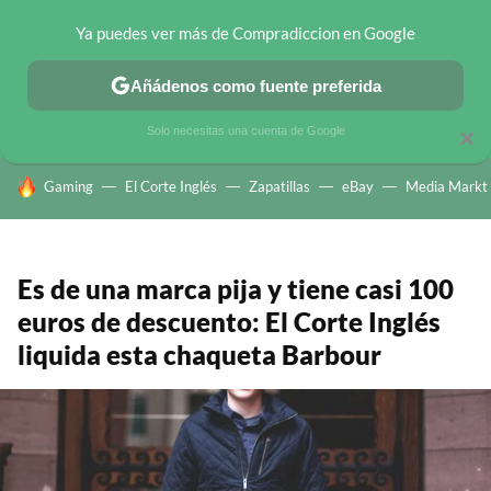
Ya puedes ver más de Compradiccion en Google
CHOLLOS TELEGRAM
OFERTAS EN MÓVILES
OFERTAS EN 
Añádenos como fuente preferida
Solo necesitas una cuenta de Google
×
HOY SE HABLA DE
Gaming
El Corte Inglés
Zapatillas
eBay
Media Markt
Es de una marca pija y tiene casi 100
euros de descuento: El Corte Inglés
liquida esta chaqueta Barbour