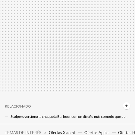
RELACIONADO
Scalpers versiona la chaqueta Barbour con un diseño más cómodo que podemos fichar en El Corte Inglés a mitad de precio
El Corte Inglés tiene la mítica chaqueta Barbour ideal para esta primavera a precio rebajado
TEMAS DE INTERÉS
Ofertas Xiaomi
Ofertas Apple
Ofertas 