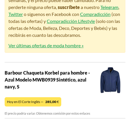
semanas, y el precio puede haber cambiado. Para no
perderte ninguna oferta,
suscríbete
a nuestro
Telegram
,
Twitter
o síguenos en Facebook con
Compradicción
(con
todas las ofertas) y
Compradicción Lifestyle
(solo con las
ofertas de Moda, Belleza, Deco, Deportes y Bebés) y las
recibirás en cuanto las descubramos.
Ver últimas ofertas de moda hombre »
Barbour Chaqueta Korbel para hombre -
Azul Modelo MWB0939 Sintético, azul
navy, S
Hoy en El Corte Inglés —
285,00
€
El precio podría variar. Obtenemos comisión por estos enlaces