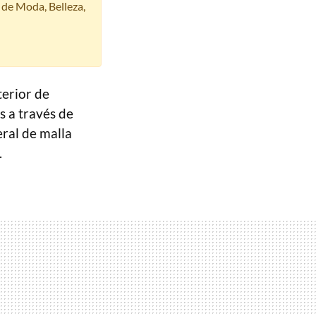
s de Moda, Belleza,
terior de
 a través de
eral de malla
.