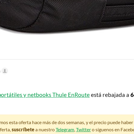
s
portátiles y netbooks Thule EnRoute
está rebajada a
6
amos esta oferta hace más de dos semanas, y el precio puede habe
ferta,
suscríbete
a nuestro
Telegram
,
Twitter
o síguenos en Faceb