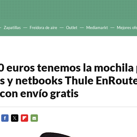
Zapatillas
Freidora de aire
Outlet
Mediamarkt
Mejores of
0 euros tenemos la mochila
es y netbooks Thule EnRout
on envío gratis
FACEBOOK
TWITTER
FLIPBOARD
E-
MAIL