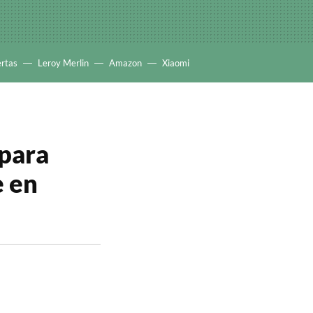
ertas
Leroy Merlin
Amazon
Xiaomi
 para
e en