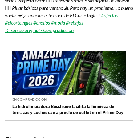
serios Perfecto para: 👉🏽 Renovar armario sin dejarte un dineral
👉🏽 Pillar básicos para verano ⚠️ Pero hay un problema: Lo bueno
vuela. 💬 ¿Conocías este truco de El Corte Inglés?
#ofertas
#elcorteingles
#chollos
#moda
#rebajas
♬ sonido original - Compradicción
EN COMPRADICCIÓN
La hidrolimpiadora Bosch que facilita la limpieza de
terrazas y coches cae a precio de outlet en el Prime Day