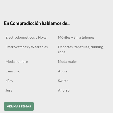
Twit
Face
Tele
RSS
Tikt
ter
boo
gra
ok
k
m
En Compradicción hablamos de...
Electrodomésticos y Hogar
Móviles y Smartphones
Smartwatches y Wearables
Deportes: zapatillas, running,
ropa
Moda hombre
Moda mujer
Samsung
Apple
eBay
Switch
Jura
Ahorro
VER MÁS TEMAS