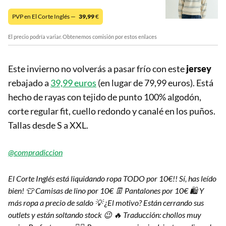
PVP en El Corte Inglés —
39,99
€
El precio podría variar. Obtenemos comisión por estos enlaces
Este invierno no volverás a pasar frío con este
jersey
rebajado a
39,99 euros
(en lugar de 79,99 euros). Está
hecho de rayas con tejido de punto 100% algodón,
corte regular fit, cuello redondo y canalé en los puños.
Tallas desde S a XXL.
@compradiccion
El Corte Inglés está liquidando ropa TODO por 10€!! Sí, has leído
bien! 👕 Camisas de lino por 10€ 👖 Pantalones por 10€ 🛍️ Y
más ropa a precio de saldo 💡 ¿El motivo? Están cerrando sus
outlets y están soltando stock 😉 🔥 Traducción: chollos muy