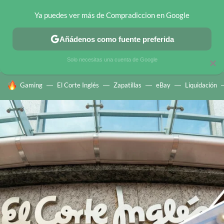
Ya puedes ver más de Compradiccion en Google
CHOLLOS TELEGRAM
OFERTAS EN MÓVILES
OFERTAS EN 
Añádenos como fuente preferida
Solo necesitas una cuenta de Google
×
HOY SE HABLA DE
Gaming
El Corte Inglés
Zapatillas
eBay
Liquidación