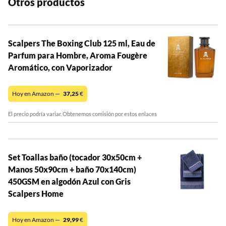
Otros productos
Scalpers The Boxing Club 125 ml, Eau de
Parfum para Hombre, Aroma Fougère
Aromático, con Vaporizador
Hoy en Amazon —
37,25
€
El precio podría variar. Obtenemos comisión por estos enlaces
Set Toallas baño (tocador 30x50cm +
Manos 50x90cm + baño 70x140cm)
450GSM en algodón Azul con Gris
Scalpers Home
Hoy en Amazon —
29,99
€