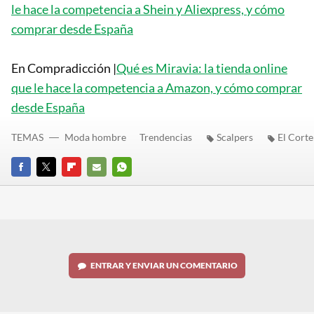
le hace la competencia a Shein y Aliexpress, y cómo
comprar desde España
En Compradicción |
Qué es Miravia: la tienda online
que le hace la competencia a Amazon, y cómo comprar
desde España
TEMAS
Moda hombre
Trendencias
Scalpers
El Corte
FACEBOOK
TWITTER
FLIPBOARD
E-
WHATSAPP
MAIL
ENTRAR Y ENVIAR UN COMENTARIO