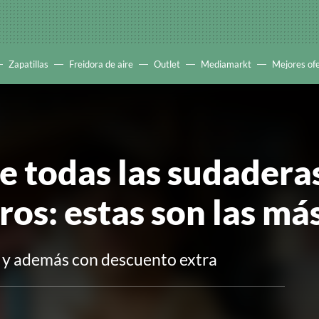
Zapatillas
Freidora de aire
Outlet
Mediamarkt
Mejores of
ne todas las sudadera
os: estas son las má
k y además con descuento extra