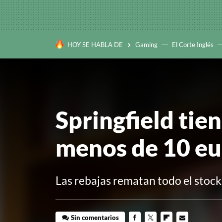
HOY SE HABLA DE
Gaming
El Corte Inglés
Springfield tie
menos de 10 eur
Las rebajas rematan todo el stoc
Sin comentarios