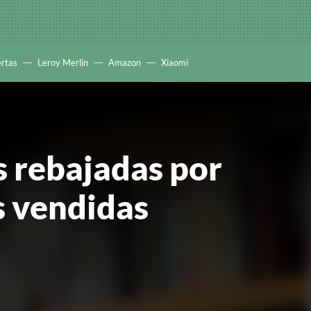
ertas
Leroy Merlin
Amazon
Xiaomi
s rebajadas por
s vendidas