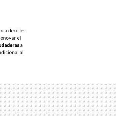
oca decirles
renovar el
udaderas
a
adicional al