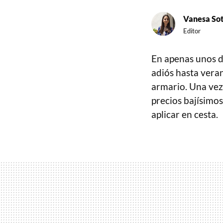
Vanesa So
Editor
En apenas unos dí
adiós hasta vera
armario. Una ve
precios bajísimo
aplicar en cesta.