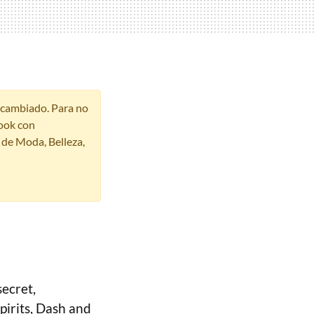
r cambiado. Para no
ook con
s de Moda, Belleza,
ecret,
Spirits, Dash and