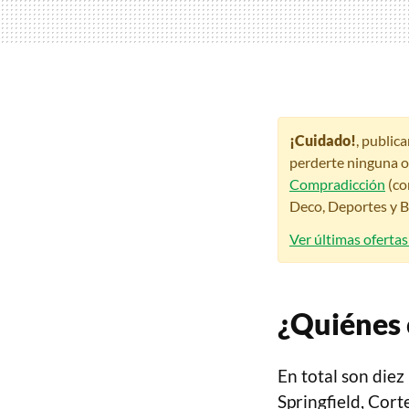
¡Cuidado!
, public
perderte ninguna o
Compradicción
(co
Deco, Deportes y Be
Ver últimas oferta
¿Quiénes
En total son die
Springfield, Cort