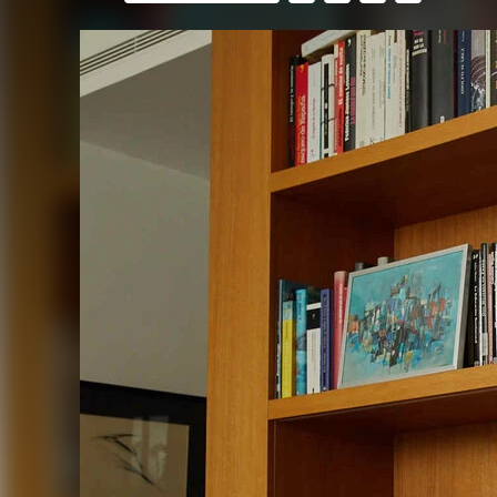
FACEBOOK
TWITTER
FLIPBOARD
E-
MAIL