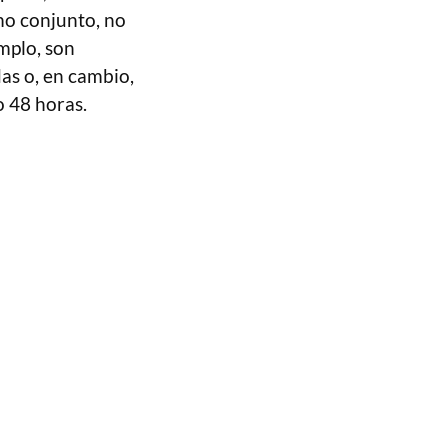
mo conjunto, no
mplo, son
as o, en cambio,
 48 horas.
: