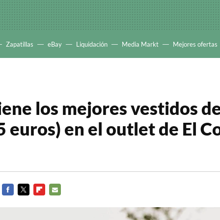
Zapatillas
eBay
Liquidación
Media Markt
Mejores ofertas
iene los mejores vestidos d
 euros) en el outlet de El C
FACEBOOK
TWITTER
FLIPBOARD
E-
MAIL