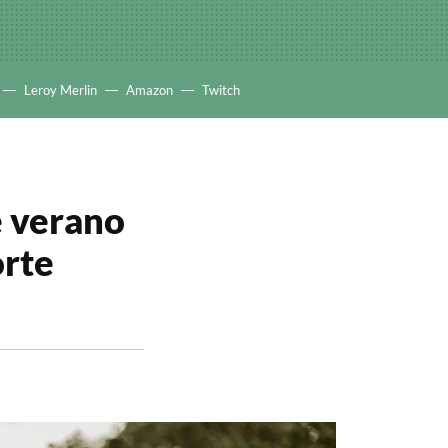
Leroy Merlin
Amazon
Twitch
e verano
orte