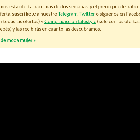
amos esta oferta hace más de dos semanas, y el precio puede habe
ferta,
suscríbete
a nuestro
Telegram
,
Twitter
o síguenos en Faceb
n todas las ofertas) y
Compradicción Lifestyle
(solo con las oferta
bés) y las recibirás en cuanto las descubramos.
s de moda mujer »