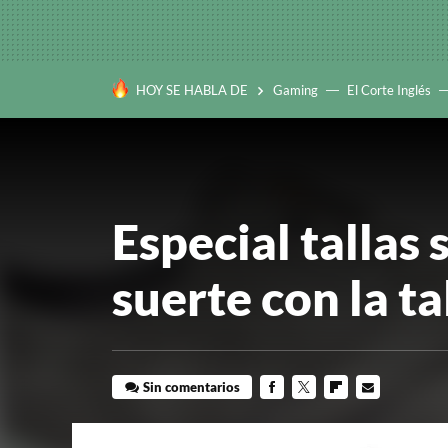
HOY SE HABLA DE
Gaming
El Corte Inglés
Especial tallas 
suerte con la ta
Sin comentarios
FACEBOOK
TWITTER
FLIPBOARD
E-
MAIL