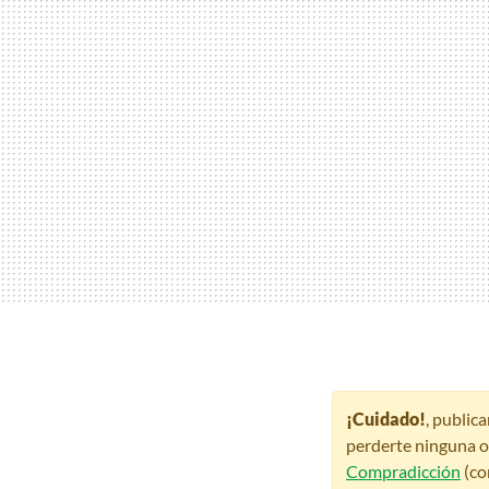
¡Cuidado!
, public
perderte ninguna o
Compradicción
(co