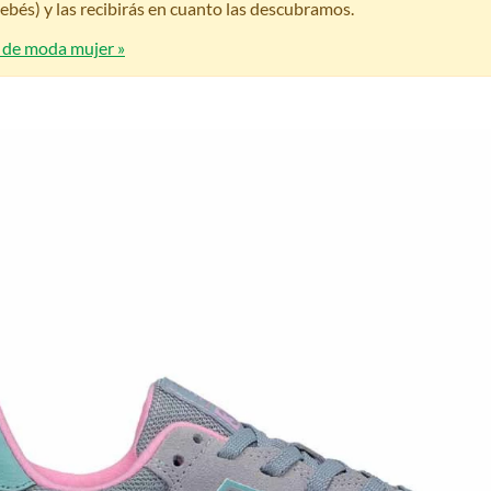
bés) y las recibirás en cuanto las descubramos.
s de moda mujer »