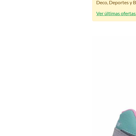
Deco, Deportes y Be
Ver últimas oferta