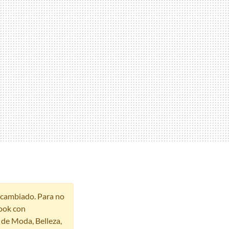
r cambiado. Para no
ook con
s de Moda, Belleza,