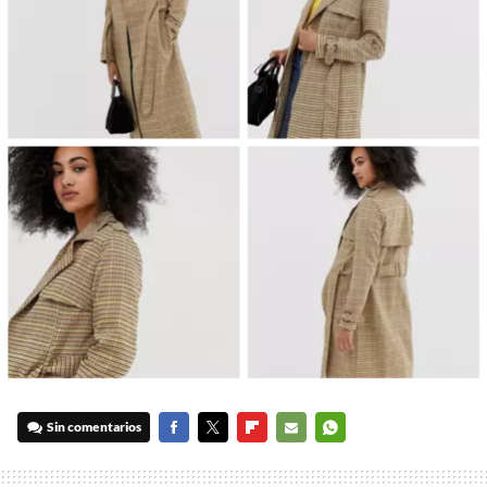
Sin comentarios
FACEBOOK
TWITTER
FLIPBOARD
E-
WHATSAPP