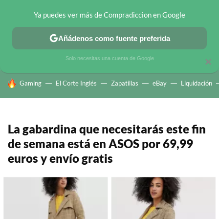
Ya puedes ver más de Compradiccion en Google
CHOLLOS TELEGRAM
OFERTAS EN MÓVILES
OFERTAS EN 
Añádenos como fuente preferida
Solo necesitas una cuenta de Google
×
HOY SE HABLA DE
Gaming
El Corte Inglés
Zapatillas
eBay
Liquidación
La gabardina que necesitarás este fin
de semana está en ASOS por 69,99
euros y envío gratis