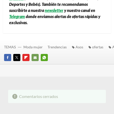
Deportes y Bebés). También te recomendamos
suscribirte a nuestra
newsletter
y nuestro canal en
Telegram
donde enviamos alertas de ofertas rápidas y
exclusivas.
TEMAS
Moda mujer
Trendencias
Asos
ofertas
A
FACEBOOK
TWITTER
FLIPBOARD
E-
WHATSAPP
MAIL
Comentarios cerrados