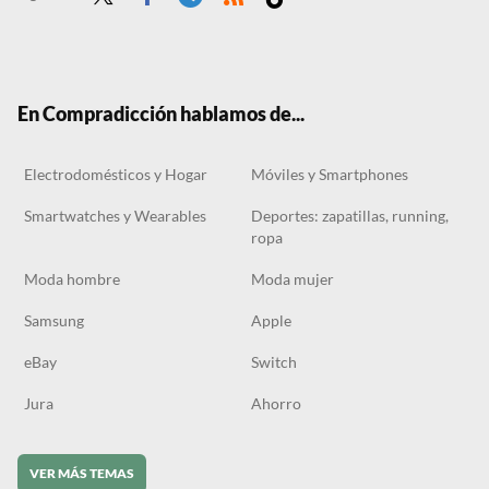
Twit
Face
Tele
RSS
Tikt
ter
boo
gra
ok
k
m
En Compradicción hablamos de...
Electrodomésticos y Hogar
Móviles y Smartphones
Smartwatches y Wearables
Deportes: zapatillas, running,
ropa
Moda hombre
Moda mujer
Samsung
Apple
eBay
Switch
Jura
Ahorro
VER MÁS TEMAS